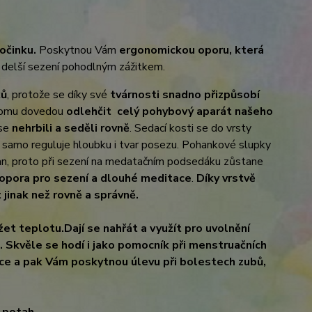
očinku.
Poskytnou Vám
ergonomickou oporu, která
 delší sezení pohodlným zážitkem.
ků
, protože se díky své
tvárnosti snadno přizpůsobí
 tomu dovedou
odlehčit celý pohybový aparát našeho
 se
nehrbili a seděli rovně
. Sedací kosti se do vrsty
i samo reguluje hloubku i tvar posezu. Pohankové slupky
an, proto při sezení na medatačním podsedáku zůstane
opora pro sezení a dlouhé meditace
.
Díky vrstvě
jinak než rovně a správně.
žet teplotu.
Dají se nahřát a využít pro uvolnění
. Skvěle se hodí i jako pomocník při menstruačních
ce a pak Vám poskytnou úlevu při bolestech zubů,
 potah.