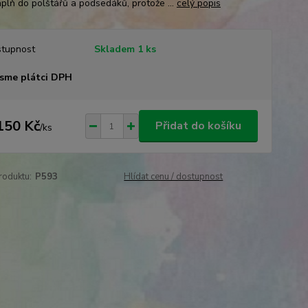
áplň do polštářů a podsedáků, protože ...
celý popis
tupnost
Skladem 1 ks
sme plátci DPH
150 Kč
Přidat do košíku
/
ks
roduktu:
P593
Hlídat cenu / dostupnost