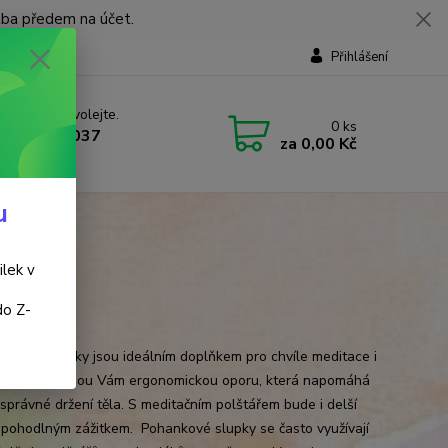
tba předem na účet.
Přihlášení
 si rady? Zavolejte.
0
ks
 737 737 037
za
0,00 Kč
, 9-18 hod.)
u
ilek v
do Z-
á
ční podsedáky jsou ideálním doplňkem pro chvíle meditace i
nku. Poskytnou Vám ergonomickou oporu, která napomáhá
 správné držení těla. S meditačním polštářem bude i delší
 pohodlným zážitkem. Pohankové slupky se často využívají