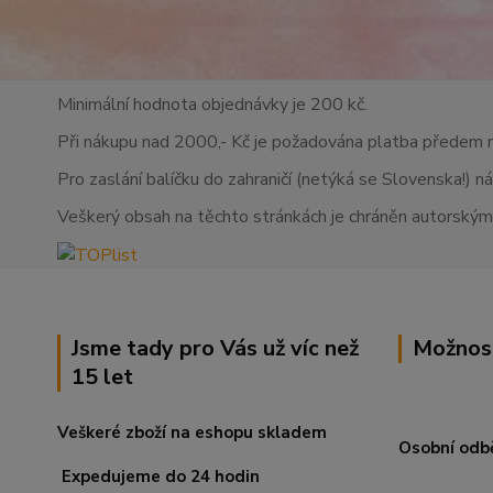
Minimální hodnota objednávky je 200 kč.
Při nákupu nad 2000,- Kč je požadována platba předem 
Pro zaslání balíčku do zahraničí (netýká se Slovenska!) n
Veškerý obsah na těchto stránkách je chráněn autorskými
Jsme tady pro Vás už víc než
Možnos
15 let
Veškeré zboží na eshopu skladem
Osobní odb
Expedujeme do 24 hodin