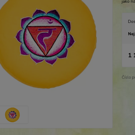
jako n
Dos
Nej
1 
Číslo p