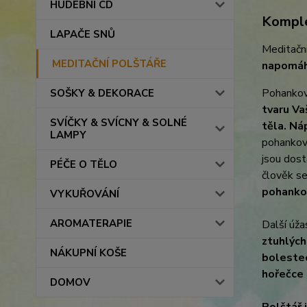
HUDEBNÍ CD
Komple
LAPAČE SNŮ
Meditačn
MEDITAČNÍ POLŠTÁŘE
napomáhá
Pohankové
SOŠKY & DEKORACE
tvaru Va
SVÍČKY & SVÍCNY & SOLNÉ
těla.
Náp
LAMPY
pohankový
jsou dos
PÉČE O TĚLO
člověk s
pohankov
VYKUŘOVÁNÍ
AROMATERAPIE
Další úža
ztuhlých
NÁKUPNÍ KOŠE
bolestec
hořečce 
DOMOV
Polštář 