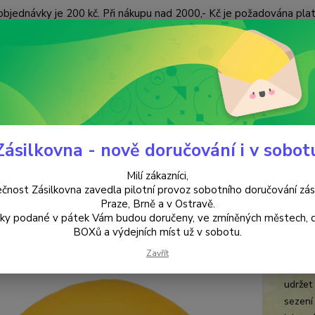
objednávky je 200 kč. Při nákupu nad 2000,- Kč je požadována pla
 ÚDAJŮ
KONTAKTY
Nevíte
Hledat
+420
(Po-Pá
Zásilkovna - nově doručování i v sobot
MEDITAČNÍ POLŠTÁŘE
Meditační polštář - 3. čakra
Milí zákazníci,
tační polštář - 3. čakra
čnost Zásilkovna zavedla pilotní provoz sobotního doručování zás
Praze, Brně a v Ostravě.
lky podané v pátek Vám budou doručeny, ve zmíněných městech, 
žlut
BOXů a výdejních míst už v sobotu.
Medita
Zavřít
odpoči
udržet
sezení