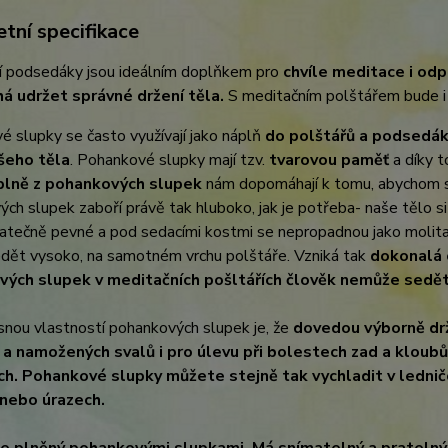
tní specifikace
í podsedáky jsou ideálním doplňkem pro
chvíle meditace i odp
 udržet správné držení těla.
S meditačním polštářem bude i
 slupky se často využívají jako náplň
do polštářů a podsedá
šeho těla
. Pohankové slupky mají tzv.
tvarovou paměť
a díky
lně z pohankových slupek
nám dopomáhají k tomu, abychom
ch slupek zaboří právě tak hluboko, jak je potřeba- naše tělo s
tatečně pevné a pod sedacími kostmi se nepropadnou jako molit
edět vysoko, na samotném vrchu polštáře. Vzniká tak
dokonalá 
ých slupek v meditačních pošltářích člověk nemůže sedět 
snou vlastností pohankových slupek je, že
dovedou výborně dr
 a namožených svalů i pro úlevu při bolestech zad a kloubů
h. Pohankové slupky můžete stejně tak vychladit v lednič
nebo úrazech.
je plněný pohankovými slupkami. Má snímatelný a pratelný