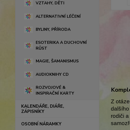
VZTAHY, DĚTI
ALTERNATIVNÍ LÉČENÍ
BYLINY, PŘÍRODA
ESOTERIKA A DUCHOVNÍ
RŮST
MAGIE, ŠAMANISMUS
AUDIOKNIHY CD
ROZVOJOVÉ &
Komple
INSPIRAČNÍ KARTY
Z otáze
KALENDÁŘE, DIÁŘE,
dalšího
ZÁPISNÍKY
rodiči 
samozře
OSOBNÍ NÁRAMKY