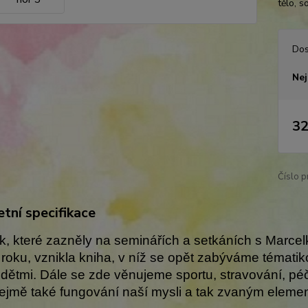
tělo, 
Dos
Nej
32
Číslo p
tní specifikace
k, které zazněly na seminářích a setkáních s Mar
 roku, vznikla kniha, v níž se opět zabýváme témati
a dětmi. Dále se zde věnujeme sportu, stravování, pé
jmě také fungování naší mysli a tak zvaným element