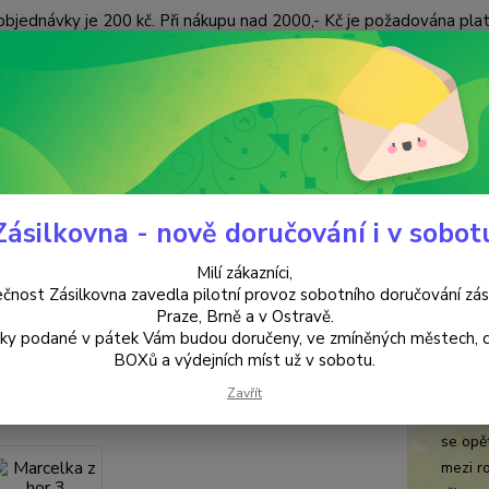
objednávky je 200 kč. Při nákupu nad 2000,- Kč je požadována pla
 ÚDAJŮ
KONTAKTY
Nevíte
Hledat
+420
(Po-Pá
Zásilkovna - nově doručování i v sobot
KNIHY & KARTY
Marcelka z hor 3
Milí zákazníci,
elka z hor 3
čnost Zásilkovna zavedla pilotní provoz sobotního doručování zás
Praze, Brně a v Ostravě.
lky podané v pátek Vám budou doručeny, ve zmíněných městech, 
Věra
ukt
BOXů a výdejních míst už v sobotu.
Z otáz
Zavřít
jejím 
se opě
mezi ro