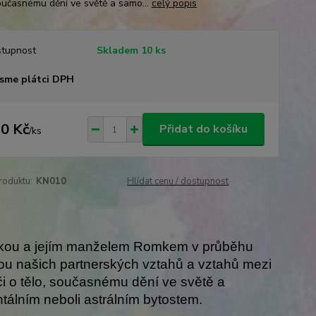
současnému dění ve světě a samo...
celý popis
tupnost
Skladem 10 ks
sme plátci DPH
0 Kč
Přidat do košíku
/
ks
roduktu:
KN010
Hlídat cenu / dostupnost
celkou a jejím manželem Romkem v průběhu
kou našich partnerských vztahů a vztahů mezi
či o tělo, současnému dění ve světě a
álním neboli astrálním bytostem.