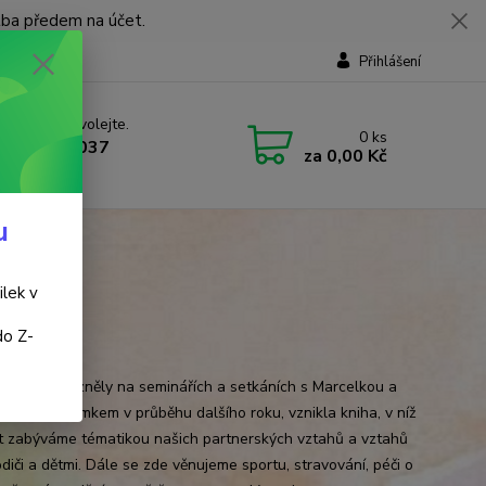
tba předem na účet.
Přihlášení
 si rady? Zavolejte.
0
ks
 737 737 037
za
0,00 Kč
, 9-18 hod.)
u
ilek v
do Z-
 Keilová
ek, které zazněly na seminářích a setkáních s Marcelkou a
manželem Romkem v průběhu dalšího roku, vznikla kniha, v níž
t zabýváme tématikou našich partnerských vztahů a vztahů
diči a dětmi. Dále se zde věnujeme sportu, stravování, péči o