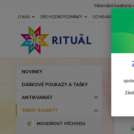
Minimální hodnota 
O NÁS
OBCHODNÍ PODMÍNKY
OCHRANA OSOBNÍCH
Úvod
NOVINKY
Marc
spole
DÁRKOVÉ POUKAZY A TAŠKY
Zási
ANTIKVARIÁT
TOP prod
KNIHY & KARTY
MOUDROST VÝCHODU