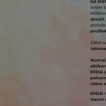
byl kři
ovšem ta
křišťál
dovolit 
protože
používal
Zářivé s
talisma
Australš
oblíben
Křišťál
j
pomocní
cítíme 
Křišťál
n
vlastní s