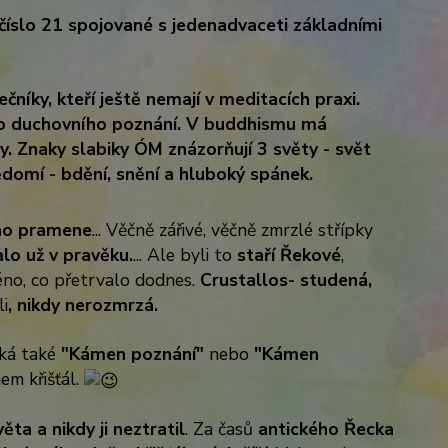
 číslo 21 spojované s jedenadvaceti základními
níky, kteří ještě nemají v meditacích praxi.
ho duchovního poznání. V buddhismu má
y. Znaky slabiky ÓM znázorňují 3 světy - svět
ědomí - bdění, snění a hluboký spánek.
kého pramene
... Věčně zářivé, věčně zmrzlé střípky
alo už v pravěku.
... Ale byli to
staří Řekové
,
méno, co přetrvalo dodnes.
Crustallos- studená,
li
, nikdy nerozmrzá.
íká také
"Kámen poznání"
nebo
"Kámen
em křišťál.
ta a nikdy ji neztratil
. Za časů
antického Řecka