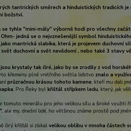
rých tantrických směrech a hinduistických tradicích je
i božství.
 se tyhle "mini-mály" výborně hodí pro všechny začáteč
Ohm- jedná se o nejvznešenější symbol hinduistické
jako mantrická slabika, která je projevem duchovní síl
, svět duchovní a svět nevědomí , nebo také 3 stavy v
 jsou krystaly tak čiré, jako by se zrodily z vod hors
Tyto křemeny plné vnitřního světla lidstvo
znalo a využív
vaní
průzračnou krásou tohoto kamene
, kteří mu dali j
kapka
. Pro Řeky byl
křišťál střípkem ledu
, který, jak věři
 tomuto minerálu pro jeho velikou sílu a široké využití ř
"
, ale my, dnešní lidé, ho většinou známe prostě pod jmén
 čirý křišťál si získal
velikou oblibu v mnoha částech svě