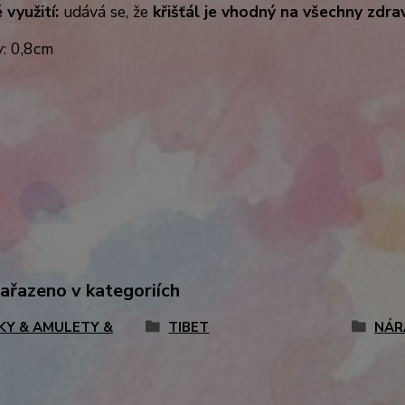
využití:
udává se, že
křišťál je vhodný na všechny zdr
: 0,8cm
zařazeno v kategoriích
KY & AMULETY &
TIBET
NÁR