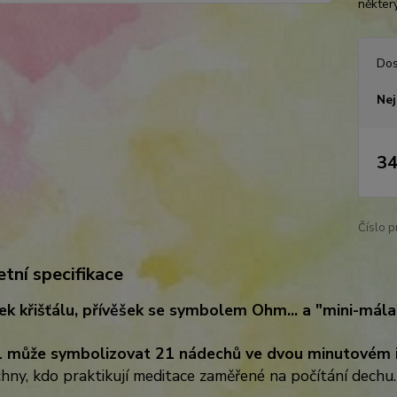
některý
Dos
Nej
34
Číslo p
tní specifikace
ček křišťálu, přívěšek se symbolem Ohm... a "mini-mála
1 může symbolizovat 21 nádechů ve dvou minutovém i
hny, kdo praktikují meditace zaměřené na počítání dechu.