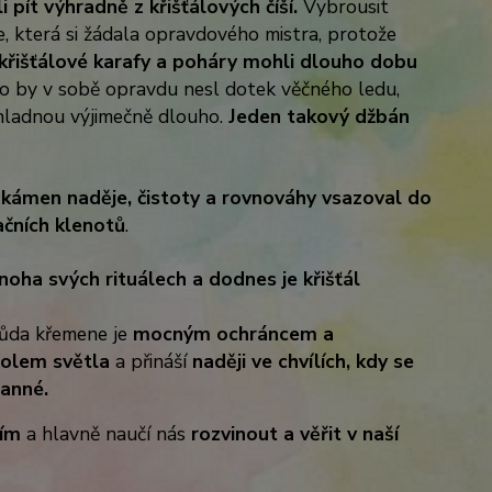
i pít výhradně z křišťálových číší.
Vybrousit
, která si žádala opravdového mistra, protože
i křišťálové karafy a poháry mohli dlouho dobu
ko by v sobě opravdu nesl dotek věčného ledu,
hladnou výjimečně dlouho.
Jeden takový džbán
kámen naděje, čistoty a rovnováhy vsazoval do
ačních klenotů
.
mnoha svých rituálech a dodnes je křišťál
růda křemene je
mocným ochráncem a
lem světla
a přináší
naději ve chvílích, kdy se
ranné.
ním
a hlavně naučí nás
rozvinout a věřit v naší