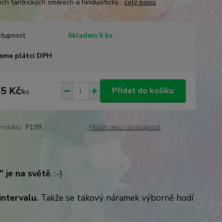
ch tantrických směrech a hinduistický...
celý popis
tupnost
Skladem 5 ks
sme plátci DPH
5 Kč
Přidat do košíku
/
ks
roduktu:
P199
Hlídat cenu / dostupnost
" je na světě
. :-)
ntervalu.
Takže se takový náramek výborně hodí