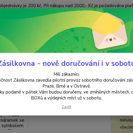
objednávky je 200 kč. Při nákupu nad 2000,- Kč je požadována pla
 ÚDAJŮ
KONTAKTY
Nevíte
Hledat
+420
(Po-Pá
Zásilkovna - nově doručování i v sobot
TIBET
Mala-náramek se symbolem Ohm
Milí zákazníci,
a-náramek se symbolem Ohm
čnost Zásilkovna zavedla pilotní provoz sobotního doručování zás
Praze, Brně a v Ostravě.
lky podané v pátek Vám budou doručeny, ve zmíněných městech, 
křišť
BOXů a výdejních míst už v sobotu.
21 kul
Zavřít
světě.
minuto
všechn