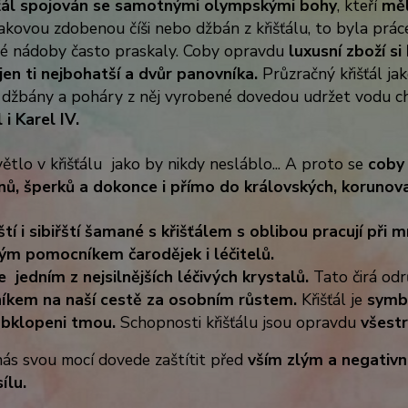
šťál spojován se samotnými olympskými bohy
, kteří
měl
kovou zdobenou číši nebo džbán z křišťálu, to byla práce
ové nádoby často praskaly. Coby opravdu
luxusní zboží s
jen ti nejbohatší a dvůr panovníka.
Průzračný křišťál ja
 džbány a poháry z něj vyrobené dovedou udržet vodu c
 i Karel IV.
větlo v křišťálu jako by nikdy nesláblo... A proto se
coby 
nů, šperků a dokonce i přímo do královských, korunov
tí i sibiřští šamané s křišťálem s oblibou pracují při 
ým pomocníkem čarodějek i léčitelů.
e jedním z nejsilnějších léčivých krystalů.
Tato čirá od
kem na naší cestě za osobním růstem.
Křišťál je
symbo
obklopeni tmou.
Schopnosti křišťálu jsou opravdu
všest
ás svou mocí dovede zaštítit před
vším zlým a negativ
ílu.