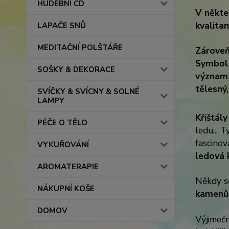
HUDEBNÍ CD
V někte
kvalitam
LAPAČE SNŮ
MEDITAČNÍ POLŠTÁŘE
Zároveň
Symbol 
SOŠKY & DEKORACE
význam 
tělesný
SVÍČKY & SVÍCNY & SOLNÉ
LAMPY
Křišťály
PÉČE O TĚLO
ledu... 
fascino
VYKUŘOVÁNÍ
ledová 
AROMATERAPIE
Někdy se
NÁKUPNÍ KOŠE
kamenů
DOMOV
Výjimečně