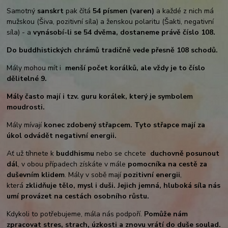
Samotný
sanskrt
pak čítá
54 písmen (varen)
a každé z nich má
mužskou (Šiva, pozitivní síla) a ženskou polaritu (Šakti, negativní
síla) - a
vynásobí-li se 54 dvěma, dostaneme právě číslo 108.
Do buddhistických chrámů tradičně vede přesně 108 schodů.
Mály mohou mít i
menší počet korálků, ale vždy je to číslo
dělitelné 9.
Mály často mají i tzv. guru korálek, který je symbolem
moudrosti.
Mály mívají
konec zdobený střapcem. Tyto střapce mají za
úkol odvádět negativní energii.
Ať už tíhnete k
buddhismu
nebo se chcete
duchovně posunout
dál
, v obou případech získáte v mále
pomocníka na cestě za
duševním klidem
. Mály v sobě mají
pozitivní energii
,
která
zklidňuje tělo, mysl i duši. Jejich jemná, hluboká síla nás
umí provázet na cestách osobního růstu.
Kdykoli to potřebujeme, mála nás podpoří.
Pomůže nám
zpracovat stres, strach, úzkosti a znovu vrátí do duše soulad.