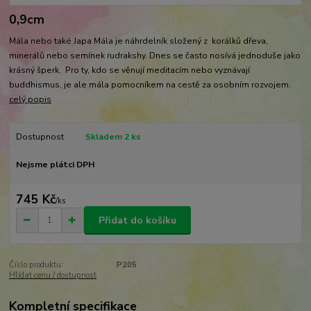
0,9cm
Mála nebo také Japa Mála je náhrdelník složený z korálků dřeva,
minerálů nebo semínek rudrakshy. Dnes se často nosívá jednoduše jako
krásný šperk. Pro ty, kdo se věnují meditacím nebo vyznávají
buddhismus, je ale mála pomocníkem na cestě za osobním rozvojem.
celý popis
Dostupnost
Skladem 2 ks
Nejsme plátci DPH
745 Kč
/
ks
Přidat do košíku
Číslo produktu:
P205
Hlídat cenu / dostupnost
Kompletní specifikace