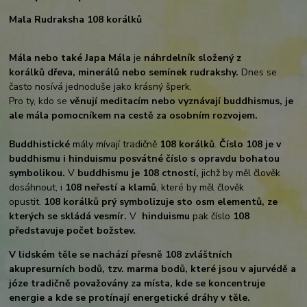
Mala Rudraksha 108 korálků
Mála nebo také Japa Mála
je
náhrdelník složený z
korálků
dřeva, minerálů nebo semínek rudrakshy.
Dnes se
často nosívá jednoduše jako krásný šperk.
Pro ty, kdo se
věnují meditacím nebo vyznávají buddhismus, je
ale mála pomocníkem na cestě za osobním rozvojem.
Buddhistické
mály mívají tradičně
108 korálků
.
Číslo 108 je v
buddhismu i hinduismu posvátné číslo s opravdu bohatou
symbolikou.
V
buddhismu je 108 ctností,
jichž by měl člověk
dosáhnout, i
108 neřestí a klamů
, které by měl člověk
opustit.
108 korálků prý symbolizuje sto osm elementů, ze
kterých se skládá vesmír.
V
hinduismu
pak číslo
108
představuje počet božstev.
V lidském těle se nachází přesně 108 zvláštních
akupresurních bodů, tzv. marma bodů, které jsou v ajurvédě a
józe tradičně považovány za místa, kde
se koncentruje
energie a kde se protínají energetické dráhy v těle.