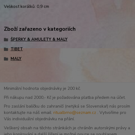
Velikost korálků: 0,9 cm
Zboží zařazeno v kategoriích
ŠPERKY & AMULETY & MALY
TIBET
MALY
Minimální hodnota objednávky je 200 kč.
Při nákupu nad 2000,- Kč je požadována platba předem na účet.
Pro zaslání balíčku do zahraničí (netýká se Slovenska!) nás prosím
kontaktujte na náš email:
ritualbrno@seznam.cz
. Vytvoříme pro
Vás individuální objednávku na přání.
Veškerý obsah na těchto stránkách je chráněn autorskými právy a
jeho kopírování a další šíření je možné pouze se souhlasem