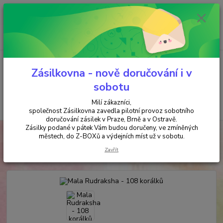
Minimální hodnota objednávky je 200 kč. Při nákupu nad 2000,- Kč je
požadována platba předem na účet.
0
ks
+420 737 737 037
za
0,00 Kč
(Po-Pá, 9-18 hod.)
Menu
Zásilkovna - nově doručování i v
sobotu
Milí zákazníci,
Hledat
společnost Zásilkovna zavedla pilotní provoz sobotního
doručování zásilek v Praze, Brně a v Ostravě.
Zásilky podané v pátek Vám budou doručeny, ve zmíněných
Úvod
TIBET
Mala Rudraksha - 108 korálků
městech, do Z-BOXů a výdejních míst už v sobotu.
Mala Rudraksha - 108 korálků
Zavřít