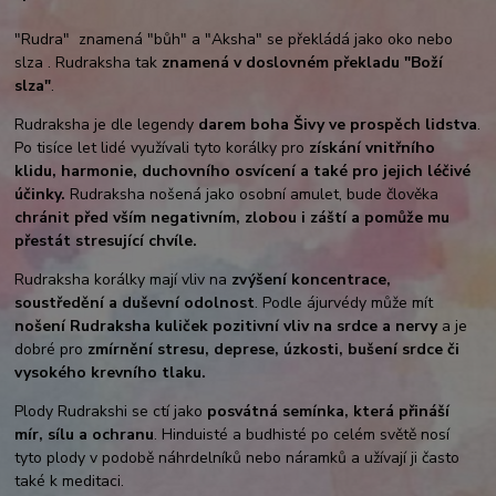
"Rudra" znamená "bůh" a "Aksha" se překládá jako oko nebo
slza . Rudraksha tak
znamená v doslovném překladu "Boží
slza"
.
Rudraksha je dle legendy
darem boha Šivy ve prospěch lidstva
.
Po tisíce let lidé využívali tyto korálky pro
získání vnitřního
klidu, harmonie, duchovního osvícení a také pro jejich léčivé
účinky.
Rudraksha nošená jako osobní amulet, bude člověka
chránit před vším negativním, zlobou i záští a pomůže mu
přestát stresující chvíle.
Rudraksha korálky mají vliv na
zvýšení koncentrace,
soustředění a duševní odolnost
. Podle ájurvédy může mít
nošení Rudraksha kuliček pozitivní vliv na srdce a nervy
a je
dobré pro
zmírnění stresu, deprese, úzkosti, bušení srdce či
vysokého krevního tlaku.
Plody Rudrakshi se ctí jako
posvátná semínka, která přináší
mír, sílu a ochranu
. Hinduisté a budhisté po celém světě nosí
tyto plody v podobě náhrdelníků nebo náramků a užívají ji často
také k meditaci.