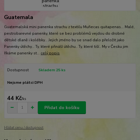
Guatemala
Guatemalská mini panenka strachu z textilu Muñecas quitapenas... Malé,
pestrobarevné panenky, které se bez problémů vejdou do drobné
dětské dlaně i kolébky... Jejich jméno by se snad dalo přeložit jako
Panenky útěchy... Ty, které přináší útěchu.. Ty, které tiší.. My v Česku jim
říkáme panenky st...
celý popis
Dostupnost
Skladem 25 ks
Nejsme plátci DPH
44 Kč
/
ks
Přidat do košíku
Hlídat cenu / dostupnost