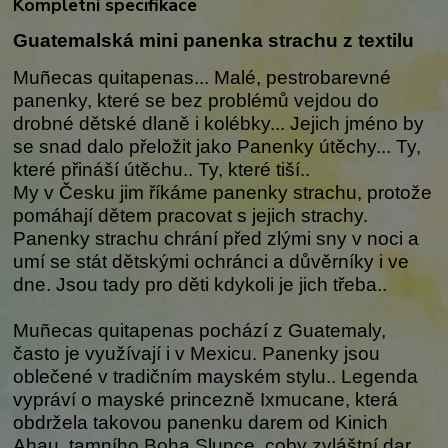
Kompletní specifikace
Guatemalská mini panenka strachu z textilu
Muñecas quitapenas... Malé, pestrobarevné
panenky, které se bez problémů vejdou do
drobné dětské dlaně i kolébky... Jejich jméno by
se snad dalo přeložit jako Panenky útěchy... Ty,
které přináší útěchu.. Ty, které tiší..
My v Česku jim říkáme panenky strachu, protože
pomáhají dětem pracovat s jejich strachy.
Panenky strachu chrání před zlými sny v noci a
umí se stát dětskými ochránci a důvěrníky i ve
dne. Jsou tady pro děti kdykoli je jich třeba..
Muñecas quitapenas pochází z Guatemaly,
často je využívají i v Mexicu. Panenky jsou
oblečené v tradičním mayském stylu.. Legenda
vypráví o mayské princezně Ixmucane, která
obdržela takovou panenku darem od Kinich
Ahau, tamního Boha Slunce, coby zvláštní dar,