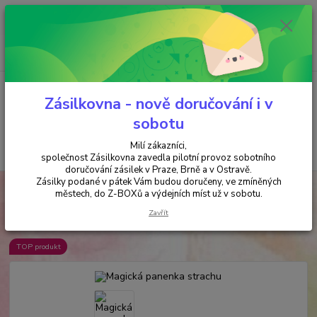
Minimální hodnota objednávky je 200 kč. Při nákupu nad 2000,- Kč je
požadována platba předem na účet.
0
ks
+420 737 737 037
za
0,00 Kč
(Po-Pá, 9-18 hod.)
Menu
Zásilkovna - nově doručování i v
sobotu
Milí zákazníci,
Hledat
společnost Zásilkovna zavedla pilotní provoz sobotního
doručování zásilek v Praze, Brně a v Ostravě.
Zásilky podané v pátek Vám budou doručeny, ve zmíněných
Úvod
PRO DĚTI
Magická panenka strachu
městech, do Z-BOXů a výdejních míst už v sobotu.
Magická panenka strachu
Zavřít
TOP produkt