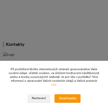
Kontakty
+420 737 737 037
(Po-Pá, 9-18 hod.)
Při prohlížení těchto internetových stránek zpracováváme Vaše
osobní údaje, včetně cookies, za účelem hodnocení návštěvnosti
webu a tvorby souvisejících statistik. Je pro Vás v pořádku? Více
info@ritualbrno-eshop.cz
informací o zpracování Vašich osobních údajů a Vašich právech
zde
.
Souhlasím
Nastavení