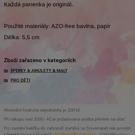
Každá panenka je originál.
Použité materiály: AZO-free bavlna, papír
Délka: 5,5 cm
Zboží zařazeno v kategoriích
ŠPERKY & AMULETY & MALY
PRO DĚTI
Minimální hodnota objednávky je 200 kč.
Při nákupu nad 2000,- Kč je požadována platba předem na účet.
Pro zaslání balíčku do zahraničí (netýká se Slovenska!) nás prosím
kontaktujte na náš email:
ritualbrno@seznam.cz
. Vytvoříme pro