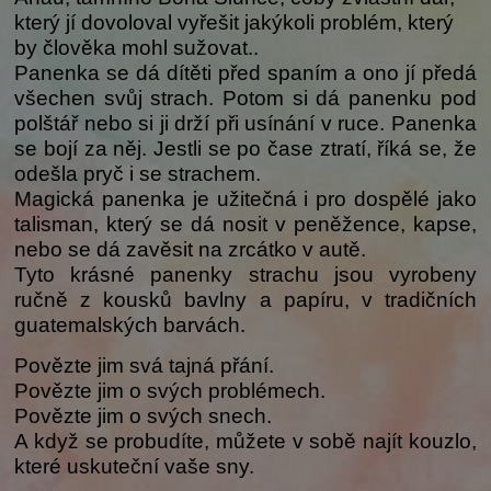
který jí dovoloval vyřešit jakýkoli problém, který
by člověka mohl sužovat..
Panenka se dá dítěti před spaním a ono jí předá
všechen svůj strach. Potom si dá panenku pod
polštář nebo si ji drží při usínání v ruce. Panenka
se bojí za něj. Jestli se po čase ztratí, říká se, že
odešla pryč i se strachem.
Magická panenka je užitečná i pro dospělé jako
talisman, který se dá nosit v peněžence, kapse,
nebo se dá zavěsit na zrcátko v autě.
Tyto krásné panenky strachu jsou vyrobeny
ručně z kousků bavlny a papíru, v tradičních
guatemalských barvách.
Povězte jim svá tajná přání.
Povězte jim o svých problémech.
Povězte jim o svých snech.
A když se probudíte, můžete v sobě najít kouzlo,
které uskuteční vaše sny.