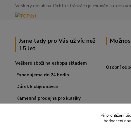
Veškerý obsah na těchto stránkách je chráněn autorskými
Jsme tady pro Vás už víc než
Možnos
15 let
Veškeré zboží na eshopu skladem
Osobní odb
Expedujeme do 24 hodin
Dárek k objednávce
Kamenná prodejna pro klasiky
Při prohlížení t
hodnocení návš