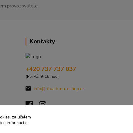
asem provozovatele.
Kontakty
+420 737 737 037
(Po-Pá, 9-18 hod.)
info@ritualbrno-eshop.cz
ookies, za účelem
íce informací o