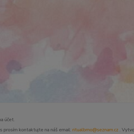
na účet.
ás prosím kontaktujte na náš email:
ritualbrno@seznam.cz
. Vytvo