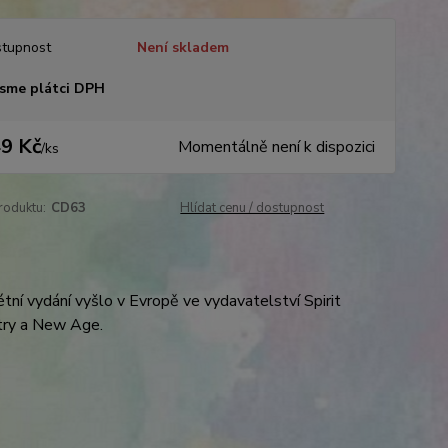
tupnost
Není skladem
sme plátci DPH
9 Kč
Momentálně není k dispozici
/
ks
roduktu:
CD63
Hlídat cenu / dostupnost
étní vydání vyšlo v Evropě ve vydavatelství Spirit
ntry a New Age.