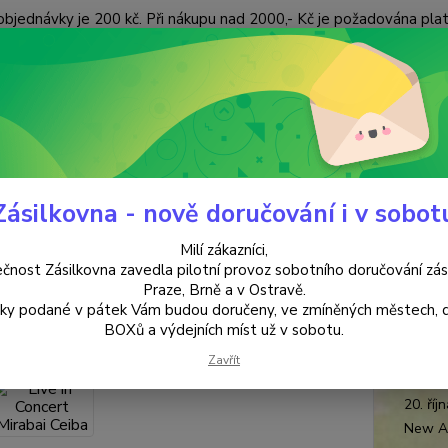
objednávky je 200 kč. Při nákupu nad 2000,- Kč je požadována pla
 ÚDAJŮ
KONTAKTY
Nevíte
Hledat
+420
(Po-Pá
Zásilkovna - nově doručování i v sobot
HUDEBNÍ CD
Live in Concert Mirabai Ceiba
Milí zákazníci,
 in Concert Mirabai Ceiba
čnost Zásilkovna zavedla pilotní provoz sobotního doručování zás
Praze, Brně a v Ostravě.
lky podané v pátek Vám budou doručeny, ve zmíněných městech, 
Mira
BOXů a výdejních míst už v sobotu.
Miraba
Zavřít
konkré
20. ří
New A