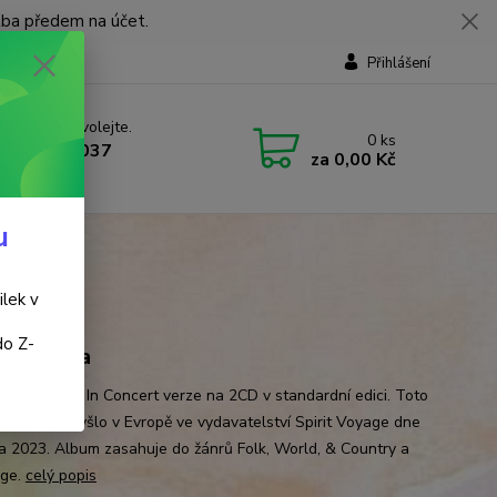
tba předem na účet.
Přihlášení
 si rady? Zavolejte.
0
ks
 737 737 037
za
0,00 Kč
, 9-18 hod.)
u
ilek v
do Z-
bai Ceiba
i Ceiba: Live In Concert verze na 2CD v standardní edici. Toto
tní vydání vyšlo v Evropě ve vydavatelství Spirit Voyage dne
jna 2023. Album zasahuje do žánrů Folk, World, & Country a
ge.
celý popis