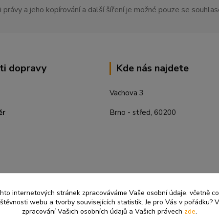
 právy a jeho kopírování a další šíření je možné pouze se souhl
ti dopravy
Kde nás najdete
Vachova 3
ěr
Brno - střed, 60200
ěchto internetových stránek zpracováváme Vaše osobní údaje, včetně c
těvnosti webu a tvorby souvisejících statistik. Je pro Vás v pořádku? V
zpracování Vašich osobních údajů a Vašich právech
zde
.