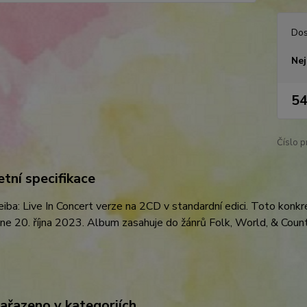
Dos
Nej
54
Číslo p
tní specifikace
eiba: Live In Concert verze na 2CD v standardní edici. Toto konkr
ne 20. října 2023. Album zasahuje do žánrů Folk, World, & Cou
zařazeno v kategoriích