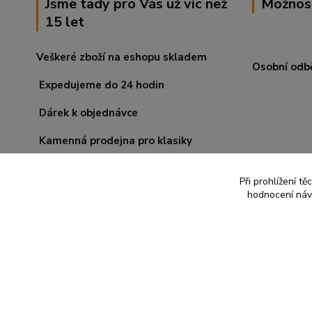
Jsme tady pro Vás už víc než
Možnos
15 let
Veškeré zboží na eshopu skladem
Osobní odb
Expedujeme do 24 hodin
Dárek k objednávce
Kamenná prodejna pro klasiky
Při prohlížení t
hodnocení návš
© 2008-2026 Rituál. Všechna práva vyhrazena.