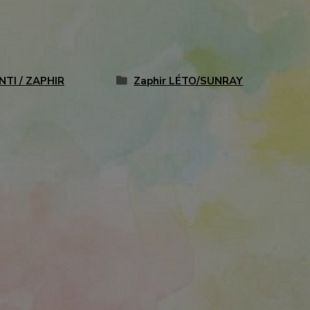
TI / ZAPHIR
Zaphir LÉTO/SUNRAY