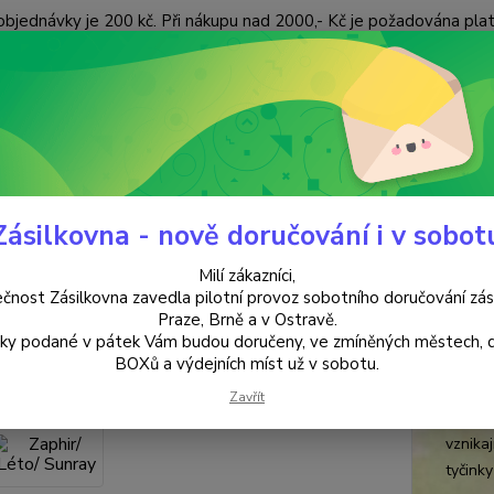
objednávky je 200 kč. Při nákupu nad 2000,- Kč je požadována pla
 ÚDAJŮ
KONTAKTY
Nevíte
Hledat
+420
(Po-Pá
ZVONKOHRY
Zaphir/ Léto/ Sunray
Zásilkovna - nově doručování i v sobot
ir/ Léto/ Sunray
Milí zákazníci,
čnost Zásilkovna zavedla pilotní provoz sobotního doručování zás
Praze, Brně a v Ostravě.
zele
TOP produkt
lky podané v pátek Vám budou doručeny, ve zmíněných městech, 
BOXů a výdejních míst už v sobotu.
Zvonko
zeleň 
Zavřít
pečliv
vznikaj
tyčinky