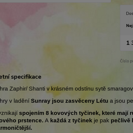
Dos
Nej
1 
Číslo p
tní specifikace
ra Zaphir/ Shanti v krásném odstínu sytě smaragově
hry v ladění
Sunray jsou zasvěceny Létu
a jsou p
vznikají
spojením 8 kovových tyčinek, které mají 
ového prstence.
A
každá z tyčinek
je pak
pečlivě
rmoničtější.