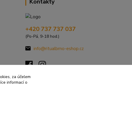
Kontakty
+420 737 737 037
(Po-Pá, 9-18 hod.)
info@ritualbrno-eshop.cz
ookies, za účelem
íce informací o
Vytvořeno na
Eshop-rychle.cz