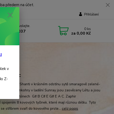
tba předem na účet.
Přihlášení
 si rady? Zavolejte.
0
ks
 737 737 037
za
0,00 Kč
, 9-18 hod.)
u
ilek v
ň borovic
do Z-
hra Zaphir/ Shanti v krásném odstínu sytě smaragově zelené-
borovic.. Zvonkohry v ladění Sunray jsou zasvěceny Létu a jsou
ě vyladěny v tónech G# B C# E G# E A C. Zaphir
í spojením 8 kovových tyčinek, které mají různou délku. Tyto
 se stříbrem svaří do kovového prste...
celý popis