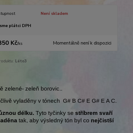
tupnost
Není skladem
sme plátci DPH
350 Kč
Momentálně není k dispozici
/
ks
roduktu:
Léto3
 zelené- zeleň borovic..
ečlivě vyladěny v tónech G# B C# E G# E A C.
různou délku.
Tyto tyčinky se
stříbrem svaří
 laděna
tak, aby výsledný tón byl co
nejčistší