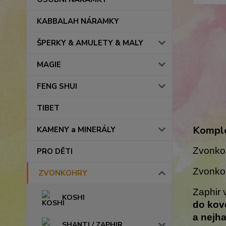
KABBALAH NÁRAMKY
ŠPERKY & AMULETY & MALY
MAGIE
FENG SHUI
TIBET
Komple
KAMENY a MINERÁLY
Zvonkoh
PRO DĚTI
Zvonko
ZVONKOHRY
Zaphir 
KOSHI
do kov
a nejha
SHANTI / ZAPHIR