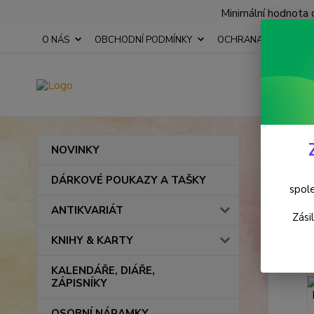
Minimální hodnota 
O NÁS
OBCHODNÍ PODMÍNKY
OCHRANA OSOBNÍCH
Úvod
NOVINKY
Zaph
DÁRKOVÉ POUKAZY A TAŠKY
spole
ANTIKVARIÁT
Novinka
Zási
KNIHY & KARTY
KALENDÁŘE, DIÁŘE,
ZÁPISNÍKY
OSOBNÍ NÁRAMKY