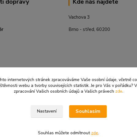
ti dopravy
Kde nás najdete
Vachova 3
ěr
Brno - střed, 60200
ěchto internetových stránek zpracováváme Vaše osobní údaje, včetně c
těvnosti webu a tvorby souvisejících statistik. Je pro Vás v pořádku? V
zpracování Vašich osobních údajů a Vašich právech
zde
.
Souhlasím
Nastavení
Souhlas můžete odmítnout
zde
.