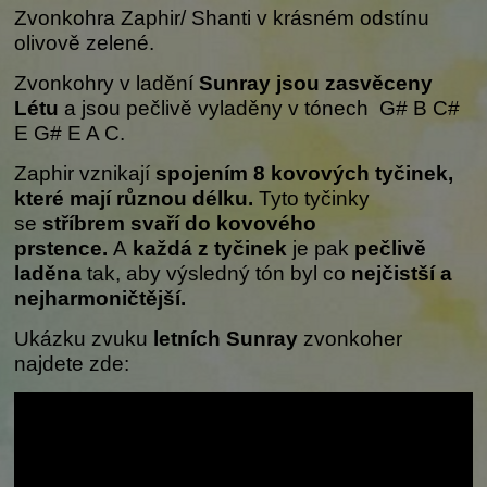
Zvonkohra Zaphir/ Shanti v krásném odstínu
olivově zelené.
Zvonkohry v ladění
Sunray jsou zasvěceny
Létu
a jsou pečlivě vyladěny v tónech G# B C#
E G# E A C.
Zaphir vznikají
spojením 8 kovových tyčinek,
které mají různou délku.
Tyto tyčinky
se
stříbrem svaří do kovového
prstence.
A
každá z tyčinek
je pak
pečlivě
laděna
tak, aby výsledný tón byl co
nejčistší a
nejharmoničtější.
Ukázku zvuku
letních Sunray
zvonkoher
najdete zde: