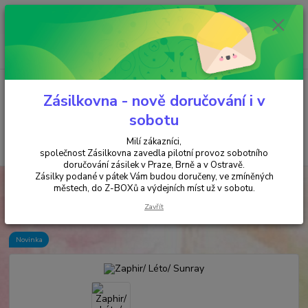
Minimální hodnota objednávky je 200 kč. Při nákupu nad 2000,- Kč je
požadována platba předem na účet.
0
ks
+420 737 737 037
za
0,00 Kč
(Po-Pá, 9-18 hod.)
Menu
Zásilkovna - nově doručování i v
sobotu
Milí zákazníci,
Hledat
společnost Zásilkovna zavedla pilotní provoz sobotního
doručování zásilek v Praze, Brně a v Ostravě.
Zásilky podané v pátek Vám budou doručeny, ve zmíněných
Úvod
ZVONKOHRY
Zaphir/ Léto/ Sunray
městech, do Z-BOXů a výdejních míst už v sobotu.
Zaphir/ Léto/ Sunray
Zavřít
Novinka