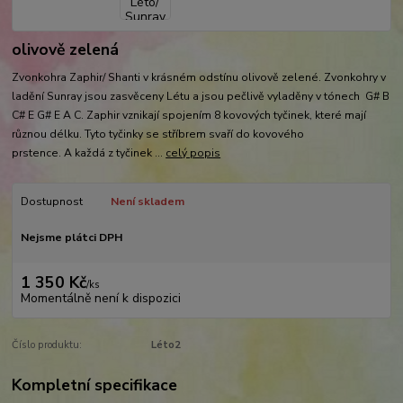
olivově zelená
Zvonkohra Zaphir/ Shanti v krásném odstínu olivově zelené. Zvonkohry v
ladění Sunray jsou zasvěceny Létu a jsou pečlivě vyladěny v tónech G# B
C# E G# E A C. Zaphir vznikají spojením 8 kovových tyčinek, které mají
různou délku. Tyto tyčinky se stříbrem svaří do kovového
prstence. A každá z tyčinek ...
celý popis
Dostupnost
Není skladem
Nejsme plátci DPH
1 350 Kč
/
ks
Momentálně není k dispozici
Číslo produktu:
Léto2
Kompletní specifikace