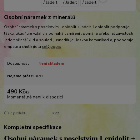
Osobní náramek z minerálů
Osobní náramek s poselstvím Lepidolit + Jadeit Lepidolit podporuje
lásku, uklidňuje vztahy a pomáhá usmíření , pomáhá překonat závislosti
Jadeit přináší klid a soulad , usnadňuje lidskou komunikaci a, podporuje
empatii a chuť k jídlu
celý popis
Dostupnost
Není skladem
Nejsme plátci DPH
490 Kč
/
ks
Momentálně není k dispozici
Číslo produktu:
K22
Kompletní specifikace
Osobní náramek s poselstvím Lepidolit +