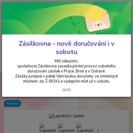
Minimální hodnota objednávky je 200 kč. Při nákupu nad 2000,- Kč je
požadována platba předem na účet.
0
ks
+420 737 737 037
za
0,00 Kč
(Po-Pá, 9-18 hod.)
Menu
Zásilkovna - nově doručování i v
sobotu
Milí zákazníci,
Hledat
společnost Zásilkovna zavedla pilotní provoz sobotního
doručování zásilek v Praze, Brně a v Ostravě.
Zásilky podané v pátek Vám budou doručeny, ve zmíněných
Úvod
ŠPERKY & AMULETY & MALY
Lepidolit / Jadeit
městech, do Z-BOXů a výdejních míst už v sobotu.
Lepidolit / Jadeit
Zavřít
Novinka