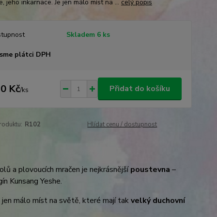
, jeho inkarnace. Je jen málo míst na ...
celý popis
tupnost
Skladem 6 ks
sme plátci DPH
0 Kč
Přidat do košíku
/
ks
roduktu:
R102
Hlídat cenu / dostupnost
holů a plovoucích mračen je nejkrásnější
poustevna
–
ogín Kunsang Yeshe.
 jen málo míst na světě, které mají tak
velký duchovní