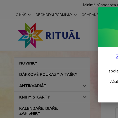
Minimální hodnota 
O NÁS
OBCHODNÍ PODMÍNKY
OCHRANA OSOBNÍCH
Úvod
NOVINKY
Law
spole
DÁRKOVÉ POUKAZY A TAŠKY
Zási
ANTIKVARIÁT
Novinka
KNIHY & KARTY
KALENDÁŘE, DIÁŘE,
ZÁPISNÍKY