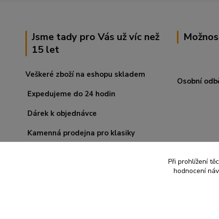
Jsme tady pro Vás už víc než
Možnos
15 let
Veškeré zboží na eshopu skladem
Osobní odb
Expedujeme do 24 hodin
Dárek k objednávce
Kamenná prodejna pro klasiky
Při prohlížení t
hodnocení návš