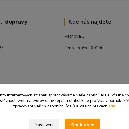
ti dopravy
Kde nás najdete
Vachova 3
ěr
Brno - střed, 60200
ěchto internetových stránek zpracováváme Vaše osobní údaje, včetně c
těvnosti webu a tvorby souvisejících statistik. Je pro Vás v pořádku? V
zpracování Vašich osobních údajů a Vašich právech
zde
.
Souhlasím
Nastavení