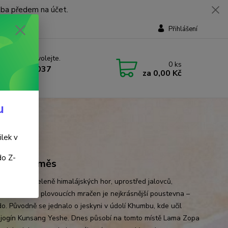
tba předem na účet.
Přihlášení
 si rady? Zavolejte.
0
ks
 737 737 037
za
0,00 Kč
, 9-18 hod.)
u
ilek v
do Z-
řovací směs
í v nefritu zeleně himalájských hor, uprostřed jalovců,
ch vrcholů a plovoucích mračen je nejkrásnější poustevna –
. Původně se jednalo o jeskyni v údolí Khumbu, kde učil
 jogín Kunsang Yeshe. Dnes působí na tomto místě Lama Zopa