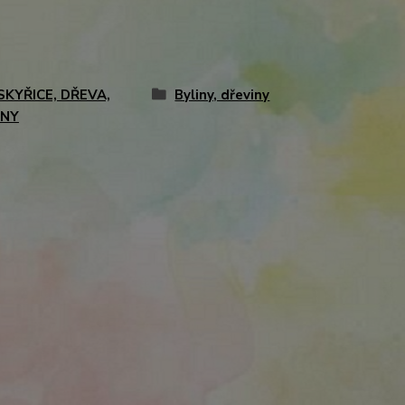
SKYŘICE, DŘEVA,
Byliny, dřeviny
INY