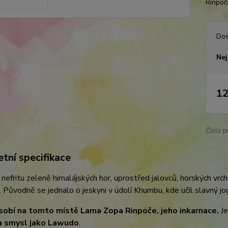
Rinpoče
Dos
Nej
12
Číslo p
tní specifikace
v nefritu zeleně himalájských hor, uprostřed jalovců, horských vrc
. Původně se jednalo o jeskyni v údolí Khumbu, kde učil slavný j
obí na tomto místě Lama Zopa Rinpoče, jeho inkarnace.
Je
a smysl jako Lawudo
.