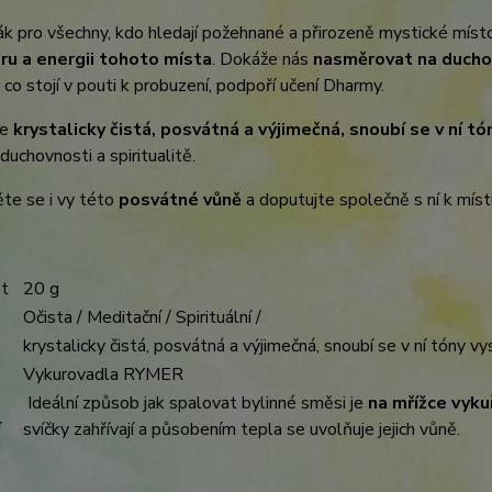
ák pro všechny, kdo hledají požehnané a přirozeně mystické míst
u a energii tohoto místa
. Dokáže nás
nasměrovat na ducho
, co stojí v pouti k probuzení, podpoří učení Dharmy.
je
krystalicky čistá, posvátná a výjimečná, snoubí se v ní t
duchovnosti a spiritualitě.
te se i vy této
posvátné vůně
a doputujte společně s ní k míst
t
20 g
Očista / Meditační / Spirituální /
krystalicky čistá, posvátná a výjimečná, snoubí se v ní tóny v
Vykurovadla RYMER
Ideální způsob jak spalovat bylinné směsi je
na mřížce vykuř
í
svíčky zahřívají a působením tepla se uvolňuje jejich vůně.