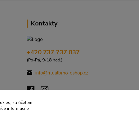
Kontakty
+420 737 737 037
(Po-Pá, 9-18 hod.)
info@ritualbrno-eshop.cz
ookies, za účelem
íce informací o