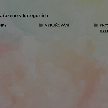
zařazeno v kategoriích
NKY
VYKUŘOVÁNÍ
PRY
BYL