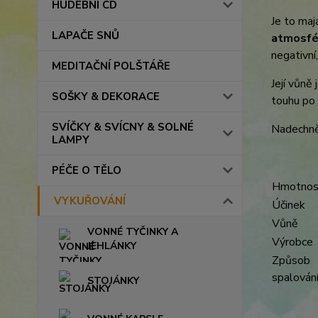
HUDEBNÍ CD
Je to maj
LAPAČE SNŮ
atmosfér
negativní
MEDITAČNÍ POLŠTÁŘE
Její vůně 
SOŠKY & DEKORACE
touhu po 
SVÍČKY & SVÍCNY & SOLNÉ
Nadechně
LAMPY
PÉČE O TĚLO
Hmotnos
VYKUŘOVÁNÍ
Účinek
Vůně
VONNÉ TYČINKY A
Výrobce
JEHLÁNKY
Způsob
spalován
STOJÁNKY