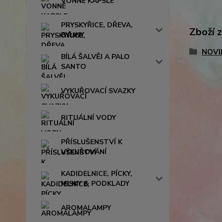
VONNÉ KAPSLE
PRYSKYŘICE, DŘEVA,
Zboží 
BYLINY
NOVI
BÍLÁ ŠALVĚJ A PALO
SANTO
VYKUŘOVACÍ SVAZKY
RITUÁLNÍ VODY
PŘÍSLUŠENSTVÍ K
VYKUŘOVÁNÍ
KADIDELNICE, PÍCKY,
MISKY & PODKLADY
AROMALAMPY