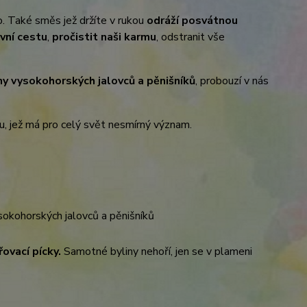
o. Také směs jež držíte v rukou
odráží posvátnou
vní cestu
,
pročistit naši karmu
, odstranit vše
óny vysokohorských jalovců a pěnišníků
, probouzí v nás
u, jež má pro celý svět nesmírný význam.
ysokohorských jalovců a pěnišníků
ovací pícky.
Samotné byliny nehoří, jen se v plameni