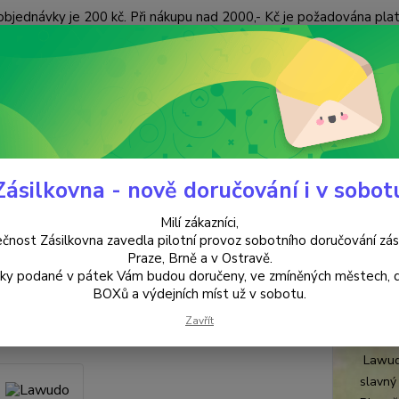
objednávky je 200 kč. Při nákupu nad 2000,- Kč je požadována pla
 ÚDAJŮ
KONTAKTY
Nevíte
Hledat
+420
(Po-Pá
Zásilkovna - nově doručování i v sobot
VYKUŘOVÁNÍ
Lawudo
Milí zákazníci,
udo
čnost Zásilkovna zavedla pilotní provoz sobotního doručování zás
Praze, Brně a v Ostravě.
lky podané v pátek Vám budou doručeny, ve zmíněných městech, 
Vyku
BOXů a výdejních míst už v sobotu.
Hnízdíc
Zavřít
horský
Lawudo
slavný