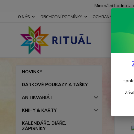
Minimální hodnota 
O NÁS
OBCHODNÍ PODMÍNKY
OCHRANA OSOBNÍCH
Úvod
NOVINKY
Lapi
spole
DÁRKOVÉ POUKAZY A TAŠKY
Zási
ANTIKVARIÁT
TOP prod
KNIHY & KARTY
KALENDÁŘE, DIÁŘE,
ZÁPISNÍKY