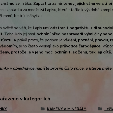
chrámu sv. Izáka. Zaplatila za ně tehdy jejich váhu ve stříb
enu zaplatila za množství Lapisu, které stačilo k výzdobě komp
í, rámů, lustrů i nábytku.
 světě se věří, že Lapis umí
odstranit negativitu z dlouhodo
st
. Toho, kdo jej nosí,
ochrání před nespravedlivými činy neb
růstu.
A právě proto, že podporuje
vědění, poznání, pravdu, r
svědomím,
si ho často vybírají jako
průvodce čarodějnice
. Výbo
eny, protože je v jeho moci ochránit jak ženu, tak její dítě.
mky v objednávce napište prosím číslo špice, o kterou máte 
zařazeno v kategoriích
NKY
KAMENY a MINERÁLY
Léči