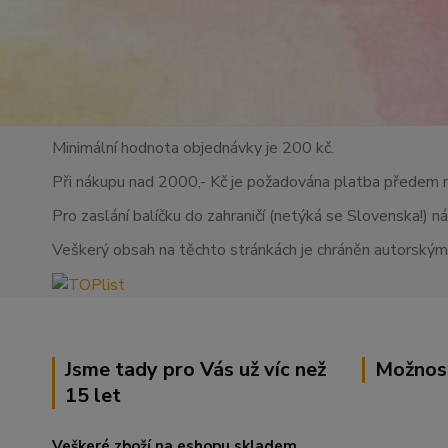
Minimální hodnota objednávky je 200 kč.
Při nákupu nad 2000,- Kč je požadována platba předem 
Pro zaslání balíčku do zahraničí (netýká se Slovenska!) n
Veškerý obsah na těchto stránkách je chráněn autorskými
Jsme tady pro Vás už víc než
Možnos
15 let
Veškeré zboží na eshopu skladem