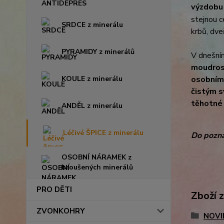
výzdobu 
stejnou c
SRDCE z minerálu
krbů, dveř
PYRAMIDY z minerálů
V dnešním
moudro
KOULE z minerálu
osobním 
čistým 
těhotné ž
ANDĚL z minerálu
Léčivé ŠPICE z minerálu
Do pozná
OSOBNÍ NÁRAMEK z
broušených minerálů
PRO DĚTI
Zboží 
ZVONKOHRY
NOVI