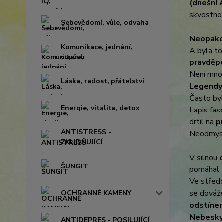
(dnešní 
skvostnou
Sebevědomí, vůle, odvaha
Neopako
Komunikace, jednání,
A byla to
úspěch
pravděpo
Není mnoh
Láska, radost, přátelství
Legendy 
Často by
Energie, vitalita, detox
Lapis fas
drtil na
p
ANTISTRESS -
Neodmysl
ZKLIDŇUJÍCÍ
V silnou
ŠUNGIT
pomáhal
Ve střed
se dováž
OCHRANNÉ KAMENY
odstínem
Nebesky
ANTIDEPRES - POSILUJÍCÍ