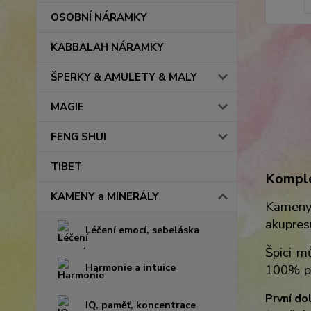
OSOBNÍ NÁRAMKY
KABBALAH NÁRAMKY
ŠPERKY & AMULETY & MALY
MAGIE
FENG SHUI
TIBET
Komple
KAMENY a MINERÁLY
Kameny
akupresu
Léčení emocí, sebeláska
Špici m
Harmonie a intuice
100% př
První do
IQ, paměť, koncentrace