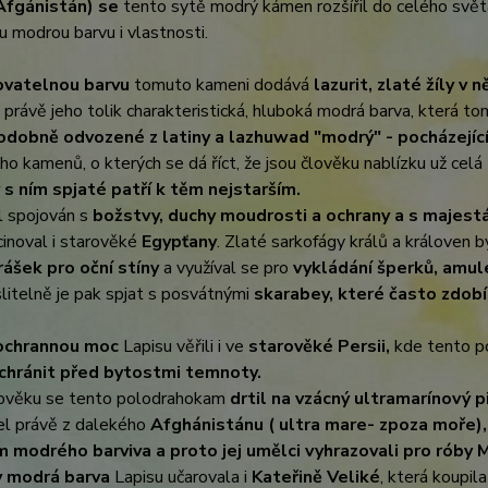
Afgánistán) se
tento sytě modrý kámen rozšířil do celého světa a
 modrou barvu i vlastnosti.
vatelnou barvu
tomuto kameni dodává
lazurit, zlaté žíly v 
 právě jeho tolik charakteristická, hluboká modrá barva, která t
dobně odvozené z latiny a lazhuwad "modrý" - pocházející 
o kamenů, o kterých se dá říct, že jsou člověku nablízku už celá tis
s ním spjaté patří k těm nejstarším.
l spojován s
božstvy, duchy moudrosti a ochrany a s majest
cinoval i starověké
Egypťany
. Zlaté sarkofágy králů a královen 
rášek pro oční stíny
a využíval se pro
vykládání šperků, amule
itelně je pak spjat s posvátnými
skarabey, které často zdobí
ochrannou moc
Lapisu věřili i ve
starověké Persii,
kde tento p
chránit před bytostmi temnoty.
ověku se tento polodrahokam
drtil na vzácný ultramarínový
el právě z dalekého
Afghánistánu ( ultra mare- zpoza moře),
 modrého barviva a proto jej umělci vyhrazovali pro róby Ma
 modrá barva
Lapisu učarovala i
Kateřině Veliké
, která koupil