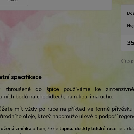
Dos
Nej
35
Číslo p
tní specifikace
 zbroušené do špice používáme ke zintenzivněn
rních bodů na chodidlech, na rukou, i na uchu.
ůžete mít vždy po ruce na příklad ve formě přívěsku 
írodního oleje, který napomůže úlevě a podpoří regener
ložená zmínka
o tom, že se
lapisu dotkly lidské ruce
, je z d