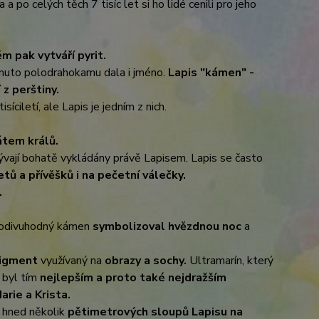
 po celých těch 7 tisíc let si ho lidé cenili pro jeho
něm pak vytváří pyrit.
omuto polodrahokamu dala i jméno.
Lapis "kámen" -
z perštiny.
íciletí, ale Lapis je jedním z nich.
átem králů.
bývají bohatě vykládány právě Lapisem. Lapis se často
tů a přívěšků i na pečetní válečky.
.
odivuhodný kámen
symbolizoval hvězdnou noc
a
 pigment
využívaný na
obrazy a sochy.
Ultramarín, který
byl tím
nejlepším a proto také nejdražším
rie a Krista.
a hned několik
pětimetrových sloupů Lapisu na