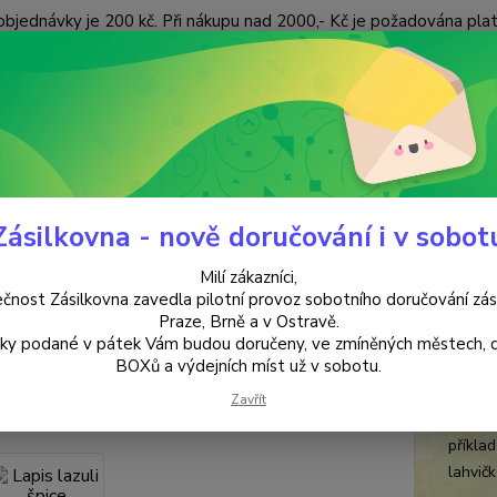
objednávky je 200 kč. Při nákupu nad 2000,- Kč je požadována pla
 ÚDAJŮ
KONTAKTY
Nevíte
Hledat
+420
(Po-Pá
Zásilkovna - nově doručování i v sobot
KAMENY a MINERÁLY
Léčivé ŠPICE z minerálu
Lapis lazuli špice
Milí zákazníci,
s lazuli špice
čnost Zásilkovna zavedla pilotní provoz sobotního doručování zás
Praze, Brně a v Ostravě.
lky podané v pátek Vám budou doručeny, ve zmíněných městech, 
ukt
BOXů a výdejních míst už v sobotu.
Kameny
odpoví
Zavřít
na ru
příklad
lahvičk