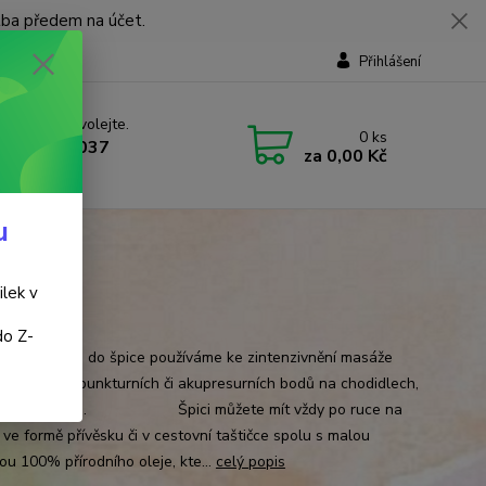
tba předem na účet.
Přihlášení
 si rady? Zavolejte.
0
ks
 737 737 037
za
0,00 Kč
, 9-18 hod.)
u
ilek v
do Z-
 zbroušené do špice používáme ke zintenzivnění masáže
dajících akupunkturních či akupresurních bodů na chodidlech,
kou, i na uchu. Špici můžete mít vždy po ruce na
 ve formě přívěsku či v cestovní taštičce spolu s malou
ou 100% přírodního oleje, kte...
celý popis