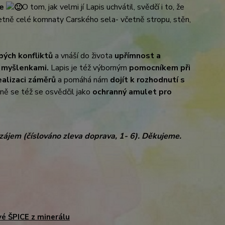
ře
O tom, jak velmi jí Lapis uchvátil, svědčí i to, že
letně celé komnaty Carského sela- včetně stropu, stěn,
bých konfliktů
a vnáší do života
upřímnost a
o myšlenkami.
Lapis je též výborným
pomocníkem při
ealizaci záměrů
a pomáhá nám
dojít k rozhodnutí s
rně se též se osvědčil jako
ochranný amulet pro
zájem (číslováno zleva doprava, 1- 6). Děkujeme.
vé ŠPICE z minerálu