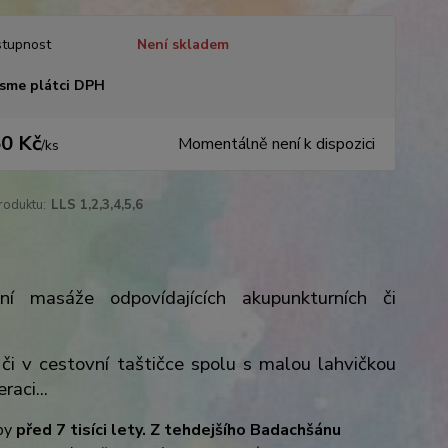
tupnost
Není skladem
sme plátci DPH
0 Kč
Momentálně není k dispozici
/
ks
roduktu:
LLS 1,2,3,4,5,6
í masáže odpovídajících akupunkturních či
či v cestovní taštičce spolu s malou lahvičkou
aci...
oby
před 7 tisíci lety. Z tehdejšího Badachšánu