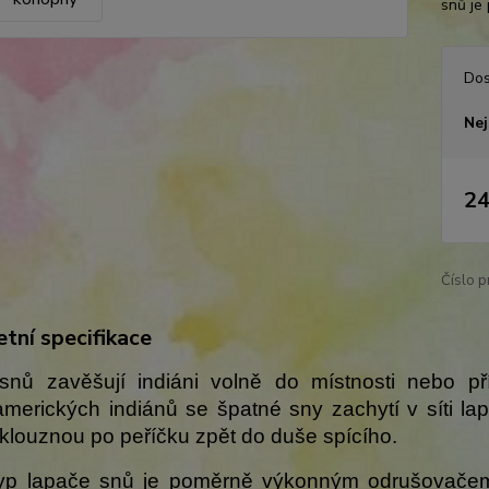
snů je
Dos
Nej
24
Číslo p
tní specifikace
snů zavěšují indiáni volně do místnosti nebo př
merických indiánů se špatné sny zachytí v síti l
klouznou po peříčku zpět do duše spícího.
typ lapače snů je poměrně výkonným odrušovačem 