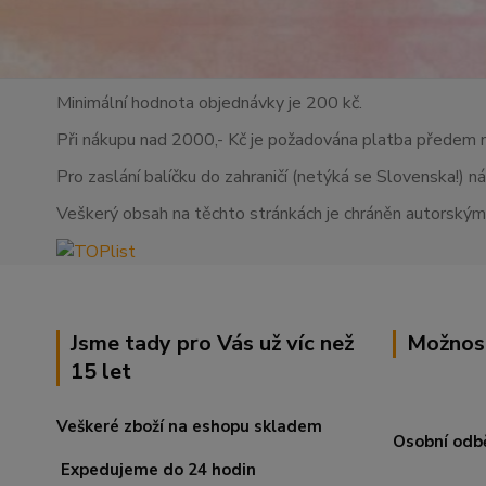
Minimální hodnota objednávky je 200 kč.
Při nákupu nad 2000,- Kč je požadována platba předem 
Pro zaslání balíčku do zahraničí (netýká se Slovenska!) n
Veškerý obsah na těchto stránkách je chráněn autorskými
Jsme tady pro Vás už víc než
Možnos
15 let
Veškeré zboží na eshopu skladem
Osobní odb
Expedujeme do 24 hodin