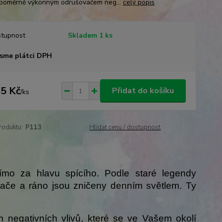
 poměrně výkonným odrušovačem neg...
celý popis
tupnost
Skladem 1 ks
sme plátci DPH
5 Kč
Přidat do košíku
/
ks
roduktu:
P113
Hlídat cenu / dostupnost
ímo za hlavu spícího. Podle staré legendy
apače a ráno jsou zničeny denním světlem. Ty
negativních vlivů, které se ve Vašem okolí