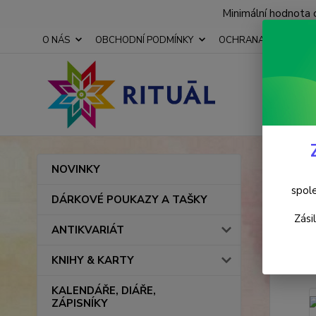
Minimální hodnota 
O NÁS
OBCHODNÍ PODMÍNKY
OCHRANA OSOBNÍCH
Úvod
NOVINKY
Lapa
spole
DÁRKOVÉ POUKAZY A TAŠKY
Zási
ANTIKVARIÁT
TOP prod
KNIHY & KARTY
KALENDÁŘE, DIÁŘE,
ZÁPISNÍKY