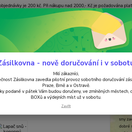
objednávky je 200 kč. Při nákupu nad 2000,- Kč je požadována pla
 ÚDAJŮ
KONTAKTY
Nevíte
Hledat
+420
(Po-Pá
Zásilkovna - nově doručování i v sobot
PRO DĚTI
Lapač snů - konopný
Milí zákazníci,
č snů - konopný
čnost Zásilkovna zavedla pilotní provoz sobotního doručování zás
Praze, Brně a v Ostravě.
lky podané v pátek Vám budou doručeny, ve zmíněných městech, 
prům
ukt
BOXů a výdejních míst už v sobotu.
Lapač 
Zavřít
spícíh
sny zac
dobré 