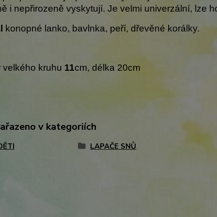
ně i nepřirozeně vyskytují. Je velmi univerzální, lze 
ál
konopné lanko, bavlnka, peří, dřevěné korálky.
r
velkého kruhu
11
cm, délka 20cm
zařazeno v kategoriích
DĚTI
LAPAČE SNŮ