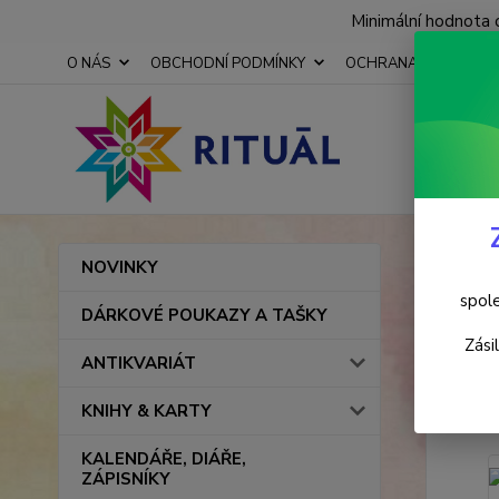
Minimální hodnota 
O NÁS
OBCHODNÍ PODMÍNKY
OCHRANA OSOBNÍCH
Úvod
NOVINKY
Lapa
spole
DÁRKOVÉ POUKAZY A TAŠKY
Zási
ANTIKVARIÁT
Novinka
KNIHY & KARTY
KALENDÁŘE, DIÁŘE,
ZÁPISNÍKY