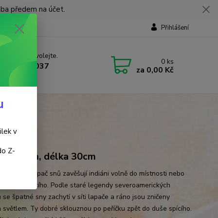
tba předem na účet.
Přihlášení
 si rady? Zavolejte.
0
ks
 737 737 037
za
0,00 Kč
, 9-18 hod.)
u
ilek v
do Z-
ěr 10cm, délka 30cm
zlých snů Lapač snů zavěšují indiáni volně do místnosti nebo
za hlavu spícího. Podle staré legendy severoamerických
 se špatné sny zachytí v síti lapače a ráno jsou zničeny
 světlem. Ty dobré sklouznou po peříčku zpět do duše spícího.