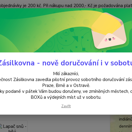
objednávky je 200 kč. Při nákupu nad 2000,- Kč je požadována pla
 ÚDAJŮ
KONTAKTY
Nevíte
Hledat
+420
(Po-Pá
Zásilkovna - nově doručování i v sobot
PRO DĚTI
Lapač snů - bílý
Milí zákazníci,
č snů - bílý
čnost Zásilkovna zavedla pilotní provoz sobotního doručování zás
Praze, Brně a v Ostravě.
lky podané v pátek Vám budou doručeny, ve zmíněných městech, 
prům
BOXů a výdejních míst už v sobotu.
Lapač 
Zavřít
přímo 
indiánů
denním