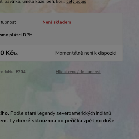
l: bavlnka, umělá kůže, peří, kor...
celý popis
tupnost
Není skladem
sme plátci DPH
0 Kč
Momentálně není k dispozici
/
ks
roduktu:
F204
Hlídat cenu / dostupnost
ího.
Podle staré legendy severoamerických indiánů
lem.
Ty
dobré sklouznou po peříčku zpět do duše