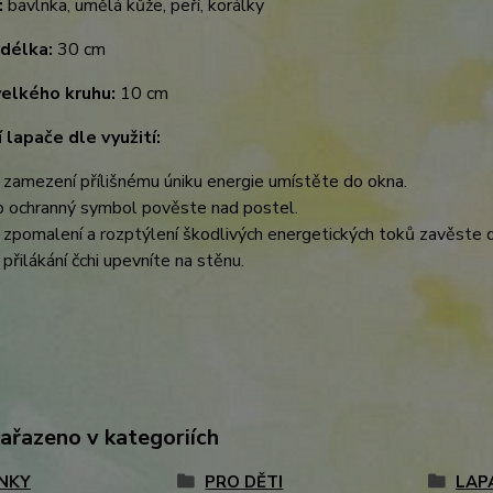
:
bavlnka, umělá kůže, peří, korálky
 délka:
30 cm
velkého kruhu:
10 cm
 lapače dle využití:
 zamezení přílišnému úniku energie umístěte do okna.
o ochranný symbol pověste nad postel.
 zpomalení a rozptýlení škodlivých energetických toků zavěste d
 přilákání čchi upevníte na stěnu.
zařazeno v kategoriích
NKY
PRO DĚTI
LAP