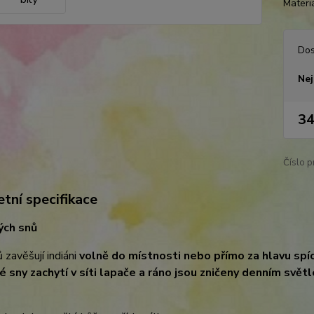
Materiá
Dos
Nej
34
Číslo p
tní specifikace
ých snů
 zavěšují indiáni
volně do místnosti nebo přímo za hlavu spíc
é sny zachytí v síti lapače a ráno jsou zničeny denním svět