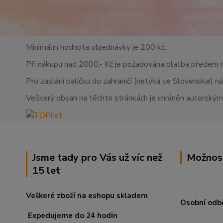
Minimální hodnota objednávky je 200 kč.
Při nákupu nad 2000,- Kč je požadována platba předem 
Pro zaslání balíčku do zahraničí (netýká se Slovenska!) n
Veškerý obsah na těchto stránkách je chráněn autorskými
Jsme tady pro Vás už víc než
Možnos
15 let
Veškeré zboží na eshopu skladem
Osobní odb
Expedujeme do 24 hodin