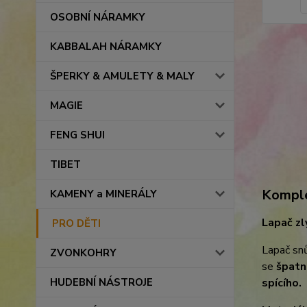
OSOBNÍ NÁRAMKY
KABBALAH NÁRAMKY
ŠPERKY & AMULETY & MALY
MAGIE
FENG SHUI
TIBET
Komple
KAMENY a MINERÁLY
Lapač zl
PRO DĚTI
Lapač snů
ZVONKOHRY
se
špatn
HUDEBNÍ NÁSTROJE
spícího.