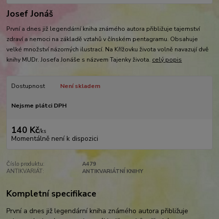
Josef Jonáš
První a dnes již legendární kniha známého autora přibližuje tajemství
zdraví a nemoci na základě vztahů v čínském pentagramu. Obsahuje
velké množství názorných ilustrací. Na Křížovku života volně navazují dvě
knihy MUDr. Josefa Jonáše s názvem Tajenky života.
celý popis
Dostupnost
Není skladem
Nejsme plátci DPH
140 Kč
/
ks
Momentálně není k dispozici
Číslo produktu:
A479
ANTIKVARIÁT:
ANTIKVARIÁTNÍ KNIHY
Kompletní specifikace
První a dnes již legendární kniha známého autora přibližuje