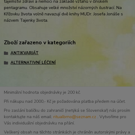
tajemství zdraví a nemoci na základě vztahů v čínském
pentagramu. Obsahuje velké množství názorných ilustrací. Na
Křížovku života volně navazují dvě knihy MUDr. Josefa Jonáše s
názvem Tajenky života.
Zboží zařazeno v kategoriích
ANTIKVARIÁT
ALTERNATIVNÍ LÉČENÍ
Minimální hodnota objednávky je 200 kč.
Při nákupu nad 2000,- Kč je požadována platba předem na účet.
Pro zaslání balíčku do zahraničí (netýká se Slovenska!) nás prosím
kontaktujte na náš email:
ritualbrno@seznam.cz
. Vytvoříme pro
Vás individuální objednávku na přání.
Veškerý obsah na těchto stránkách je chráněn autorskými právy a