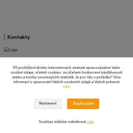
Kontakty
+420 737 737 037
(Po-Pá, 9-18 hod.)
Při prohlížení těchto internetových stránek zpracováváme Vaše
osobní údaje, včetně cookies, za účelem hodnocení návštěvnosti
webu a tvorby souvisejících statistik. Je pro Vás v pořádku? Více
info@ritualbrno-eshop.cz
informací o zpracování Vašich osobních údajů a Vašich právech
zde
.
Souhlasím
Nastavení
© 2008-2026 Rituál. Všechna práva vyhrazena.
Souhlas můžete odmítnout
zde
.
Vytvořeno na
Eshop-rychle.cz