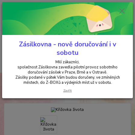
Minimální hodnota objednávky je 200 kč. Při nákupu nad 2000,- Kč je
požadována platba předem na účet.
0
ks
+420 737 737 037
za
0,00 Kč
(Po-Pá, 9-18 hod.)
Menu
Zásilkovna - nově doručování i v
sobotu
Milí zákazníci,
Hledat
společnost Zásilkovna zavedla pilotní provoz sobotního
doručování zásilek v Praze, Brně a v Ostravě.
Zásilky podané v pátek Vám budou doručeny, ve zmíněných
Úvod
ANTIKVARIÁT
Křižovka života
městech, do Z-BOXů a výdejních míst už v sobotu.
Křižovka života
Zavřít