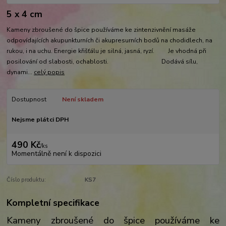
5 x 4 cm
Kameny zbroušené do špice používáme ke zintenzivnění masáže
odpovídajících akupunkturních či akupresurních bodů na chodidlech, na
rukou, i na uchu. Energie křišťálu je silná, jasná, ryzí. Je vhodná při
posilování od slabosti, ochablosti. Dodává sílu,
dynami...
celý popis
Dostupnost
Není skladem
Nejsme plátci DPH
490 Kč
/
ks
Momentálně není k dispozici
Číslo produktu:
KS7
Kompletní specifikace
Kameny zbroušené do špice používáme ke