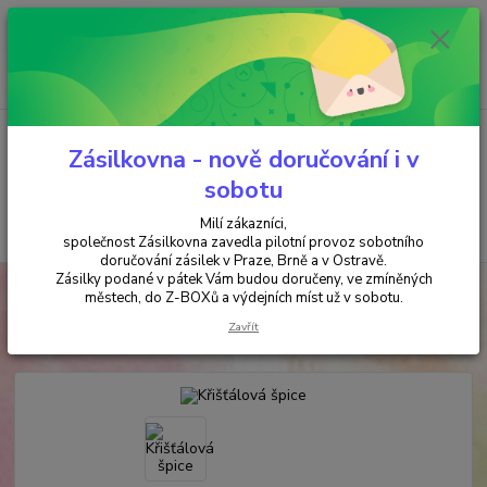
Minimální hodnota objednávky je 200 kč. Při nákupu nad 2000,- Kč je
požadována platba předem na účet.
0
ks
+420 737 737 037
za
0,00 Kč
(Po-Pá, 9-18 hod.)
Menu
Zásilkovna - nově doručování i v
sobotu
Milí zákazníci,
Hledat
společnost Zásilkovna zavedla pilotní provoz sobotního
doručování zásilek v Praze, Brně a v Ostravě.
Zásilky podané v pátek Vám budou doručeny, ve zmíněných
Úvod
KAMENY a MINERÁLY
Křišťálová špice
městech, do Z-BOXů a výdejních míst už v sobotu.
Křišťálová špice
Zavřít