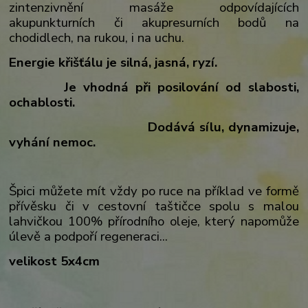
zintenzivnění masáže odpovídajících
akupunkturních či akupresurních bodů na
chodidlech, na rukou, i na uchu.
Energie křišťálu je silná, jasná, ryzí.
Je vhodná při posilování od slabosti,
ochablosti.
Dodává sílu, dynamizuje,
vyhání nemoc.
Špici můžete mít vždy po ruce na příklad ve formě
přívěsku či v cestovní taštičce spolu s malou
lahvičkou 100% přírodního oleje, který napomůže
úlevě a podpoří regeneraci...
velikost 5x4cm