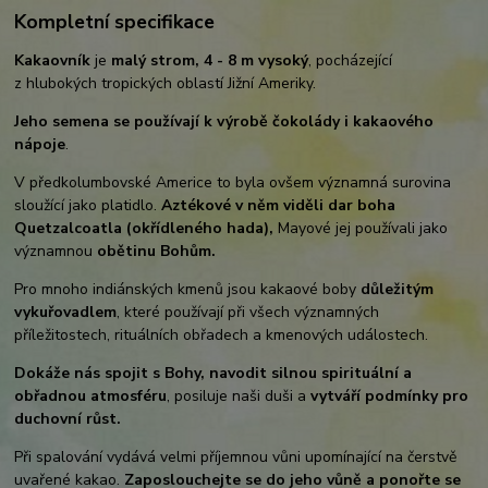
Kompletní specifikace
Kakaovník
je
malý strom, 4 - 8 m vysoký
, pocházející
z hlubokých tropických oblastí Jižní Ameriky.
Jeho semena se používají k výrobě čokolády i kakaového
nápoje
.
V předkolumbovské Americe to byla ovšem významná surovina
sloužící jako platidlo.
Aztékové v něm viděli dar boha
Quetzalcoatla (okřídleného hada),
Mayové jej používali jako
významnou
obětinu Bohům.
Pro mnoho indiánských kmenů jsou kakaové boby
důležitým
vykuřovadlem
, které používají při všech významných
příležitostech, rituálních obřadech a kmenových událostech.
Dokáže nás spojit s Bohy, navodit silnou spirituální a
obřadnou atmosféru
, posiluje naši duši a
vytváří podmínky pro
duchovní růst.
Při spalování vydává velmi příjemnou vůni upomínající na čerstvě
uvařené kakao.
Zaposlouchejte se do jeho vůně a ponořte se