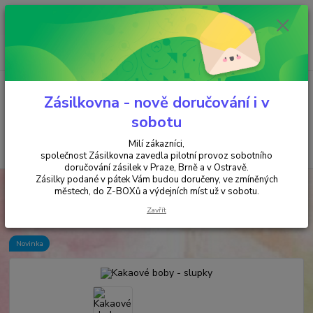
Minimální hodnota objednávky je 200 kč. Při nákupu nad 2000,- Kč je
požadována platba předem na účet.
0
ks
+420 737 737 037
za
0,00 Kč
(Po-Pá, 9-18 hod.)
Menu
Zásilkovna - nově doručování i v
sobotu
Milí zákazníci,
Hledat
společnost Zásilkovna zavedla pilotní provoz sobotního
doručování zásilek v Praze, Brně a v Ostravě.
Zásilky podané v pátek Vám budou doručeny, ve zmíněných
Úvod
VYKUŘOVÁNÍ
Kakaové boby - slupky
městech, do Z-BOXů a výdejních míst už v sobotu.
Kakaové boby - slupky
Zavřít
Novinka