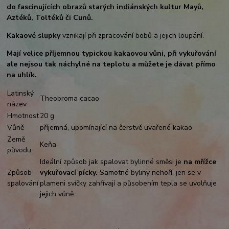
do fascinujících obrazů starých indiánských kultur Mayů,
Aztéků, Toltéků či Cunů.
Kakaové slupky
vznikají při zpracování bobů a jejich loupání.
Mají velice příjemnou typickou kakaovou vůni, při vykuřování
ale nejsou tak náchylné na teplotu a můžete je dávat přímo
na uhlík.
Latinský
Theobroma cacao
název
Hmotnost
20 g
Vůně
příjemná, upomínající na čerstvě uvařené kakao
Země
Keňa
původu
Ideální způsob jak spalovat bylinné směsi je
na mřížce
Způsob
vykuřovací pícky.
Samotné byliny nehoří, jen se v
spalování
plameni svíčky zahřívají a působením tepla se uvolňuje
jejich vůně.