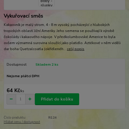
Vykuřovací směs
Kakaovník je malý strom, 4 - 8 m vysoký, pocházející z hlubokých
tropických oblastí Jižní Ameriky. Jeho semena se používají k výrobě
čokolády i kakaového nápoje. V předkolumbovské Americe to byla
ovšem významná surovina sloužící jako platidlo. Aztékové v něm viděli
dar boha Quetzalcoatla (okřídlenéh...
celý popis
Dostupnost
Skladem 2 ks
Nejsme plátci DPH
64 Kč
/
ks
Přidat do košíku
Číslo produktu:
R124
Hlídat cenu / dostupnost