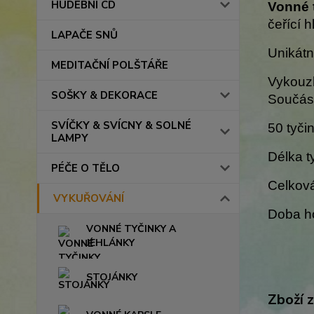
HUDEBNÍ CD
Vonné 
čeřící 
LAPAČE SNŮ
Unikátn
MEDITAČNÍ POLŠTÁŘE
Vykouzl
SOŠKY & DEKORACE
Součást
SVÍČKY & SVÍCNY & SOLNÉ
50 tyči
LAMPY
Délka t
PÉČE O TĚLO
Celková
VYKUŘOVÁNÍ
Doba ho
VONNÉ TYČINKY A
JEHLÁNKY
STOJÁNKY
Zboží 