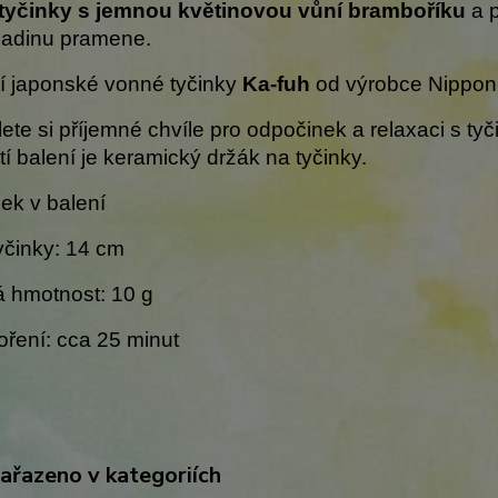
tyčinky s jemnou květinovou vůní bramboříku
a p
hladinu pramene.
í japonské vonné tyčinky
Ka-fuh
od výrobce Nippon
ete si příjemné chvíle pro odpočinek a relaxaci s t
í balení je keramický držák na tyčinky.
nek v balení
yčinky: 14 cm
 hmotnost: 10 g
ření: cca 25 minut
zařazeno v kategoriích