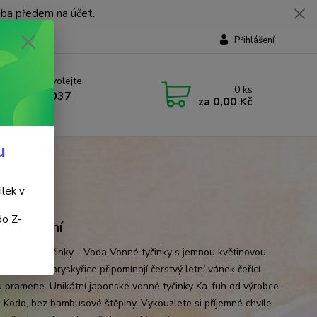
tba předem na účet.
Přihlášení
 si rady? Zavolejte.
0
ks
 737 737 037
za
0,00 Kč
, 9-18 hod.)
u
ilek v
do Z-
 přírodní
ké vonné tyčinky - Voda Vonné tyčinky s jemnou květinovou
amboříku a pryskyřice připomínají čerstvý letní vánek čeřící
u pramene. Unikátní japonské vonné tyčinky Ka-fuh od výrobce
 Kodo, bez bambusové štěpiny. Vykouzlete si příjemné chvíle