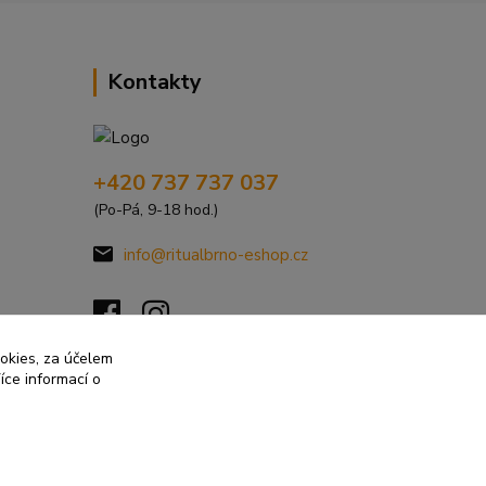
Kontakty
+420 737 737 037
(Po-Pá, 9-18 hod.)
info@ritualbrno-eshop.cz
ookies, za účelem
íce informací o