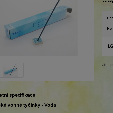
pro odp
Dos
Nej
16
Číslo p
tní specifikace
ké vonné tyčinky - Voda