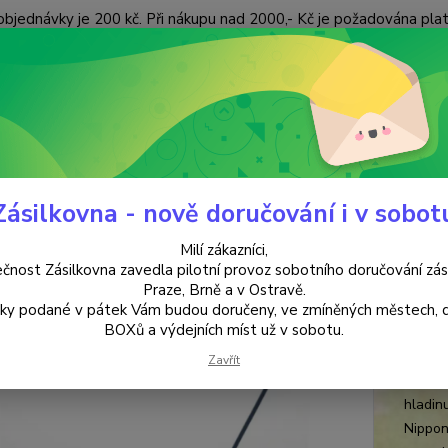
objednávky je 200 kč. Při nákupu nad 2000,- Kč je požadována pla
 ÚDAJŮ
KONTAKTY
Nevíte
Hledat
+420
(Po-Pá
Zásilkovna - nově doručování i v sobot
VYKUŘOVÁNÍ
Japonské vonné tyčinky - Voda
Milí zákazníci,
nské vonné tyčinky - Voda
čnost Zásilkovna zavedla pilotní provoz sobotního doručování zás
Praze, Brně a v Ostravě.
lky podané v pátek Vám budou doručeny, ve zmíněných městech, 
100%
BOXů a výdejních míst už v sobotu.
Japons
Zavřít
vůní br
hladin
Nippon