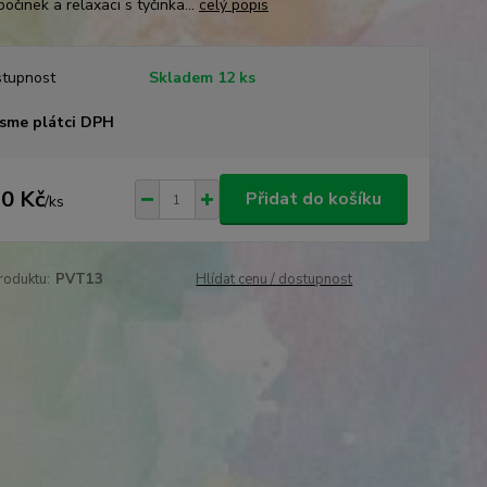
očinek a relaxaci s tyčinka...
celý popis
tupnost
Skladem 12 ks
sme plátci DPH
0 Kč
Přidat do košíku
/
ks
roduktu:
PVT13
Hlídat cenu / dostupnost