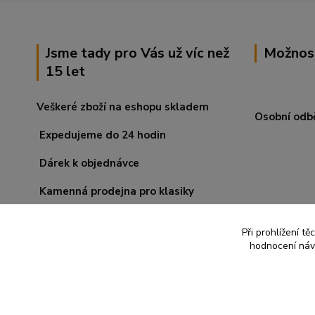
Jsme tady pro Vás už víc než
Možnos
15 let
Veškeré zboží na eshopu skladem
Osobní odb
Expedujeme do 24 hodin
Dárek k objednávce
Kamenná prodejna pro klasiky
Při prohlížení t
hodnocení návš