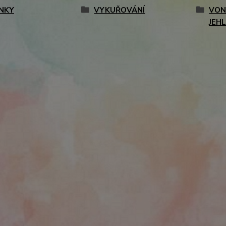
NKY
VYKUŘOVÁNÍ
VON
JEH