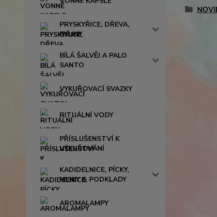
VONNÉ KAPSLE
NOVI
PRYSKYŘICE, DŘEVA,
BYLINY
BÍLÁ ŠALVĚJ A PALO
SANTO
VYKUŘOVACÍ SVAZKY
RITUÁLNÍ VODY
PŘÍSLUŠENSTVÍ K
VYKUŘOVÁNÍ
KADIDELNICE, PÍCKY,
MISKY & PODKLADY
AROMALAMPY