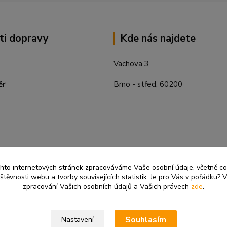
ti dopravy
Kde nás najdete
Vachova 3
ěr
Brno - střed, 60200
ěchto internetových stránek zpracováváme Vaše osobní údaje, včetně c
těvnosti webu a tvorby souvisejících statistik. Je pro Vás v pořádku? V
zpracování Vašich osobních údajů a Vašich právech
zde
.
Souhlasím
Nastavení