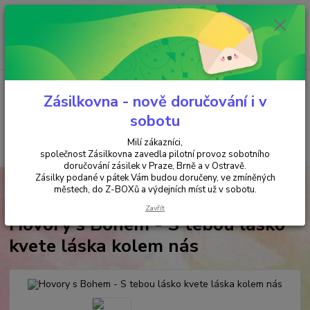
Minimální hodnota objednávky je 200 kč. Při nákupu nad 2000,- Kč je
požadována platba předem na účet.
0
ks
+420 737 737 037
za
0,00 Kč
(Po-Pá, 9-18 hod.)
Menu
Zásilkovna - nově doručování i v
sobotu
Milí zákazníci,
Hledat
společnost Zásilkovna zavedla pilotní provoz sobotního
doručování zásilek v Praze, Brně a v Ostravě.
Zásilky podané v pátek Vám budou doručeny, ve zmíněných
Úvod
ANTIKVARIÁT
Hovory s Bohem - S tebou lásko kvete láska kolem
městech, do Z-BOXů a výdejních míst už v sobotu.
nás
Zavřít
Hovory s Bohem - S tebou lásko
kvete láska kolem nás