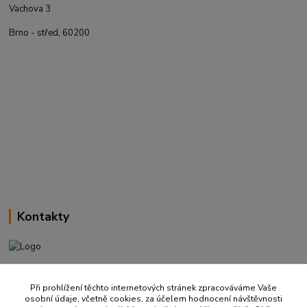
Vachova 3
Brno - střed, 60200
Kontakty
+420 737 737 037
(Po-Pá, 9-18 hod.)
Při prohlížení těchto internetových stránek zpracováváme Vaše
osobní údaje, včetně cookies, za účelem hodnocení návštěvnosti