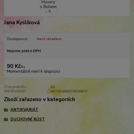
Jana Kyslíková
Dostupnost
Není skladem
Nejsme plátci DPH
90 Kč
/
ks
Momentálně není k dispozici
Číslo produktu:
A3
ANTIKVARIÁT:
ANTIKVARIÁTNÍ KNIHY
Zboží zařazeno v kategoriích
ANTIKVARIÁT
DUCHOVNÍ RŮST