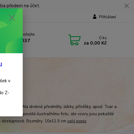
tba předem na účet.
Přihlášení
 si rady? Zavolejte.
0
ks
 737 737 037
za
0,00 Kč
, 9-18 hod.)
u
ilek v
do Z-
e
ný pytlíček Na drobné předměty, dárky, přívěšky, apod. Tvar a
t pytlíčku odpovídá ilustračnímu fotu, ale vzory jsou pokaždé
le dostupnosti. Rozměry: 10x11.5 cm
celý popis