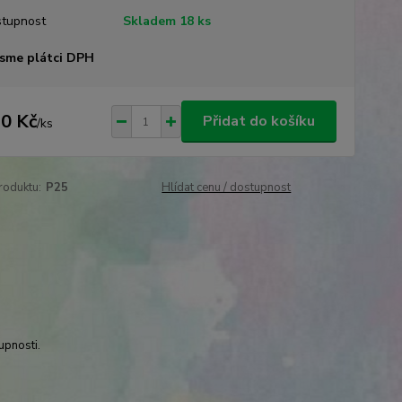
tupnost
Skladem 18 ks
sme plátci DPH
0 Kč
Přidat do košíku
/
ks
roduktu:
P25
Hlídat cenu / dostupnost
upnosti.