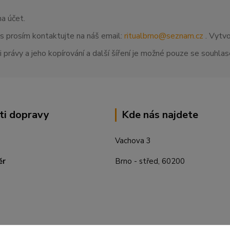
na účet.
ás prosím kontaktujte na náš email:
ritualbrno@seznam.cz
. Vytvo
 právy a jeho kopírování a další šíření je možné pouze se souhl
ti dopravy
Kde nás najdete
Vachova 3
ěr
Brno - střed, 60200