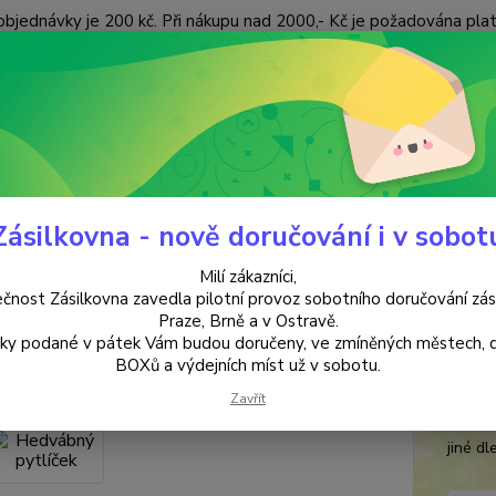
objednávky je 200 kč. Při nákupu nad 2000,- Kč je požadována pla
 ÚDAJŮ
KONTAKTY
Nevíte
Hledat
+420
(Po-Pá
Zásilkovna - nově doručování i v sobot
DOMOV
Hedvábný pytlíček
Milí zákazníci,
ábný pytlíček
čnost Zásilkovna zavedla pilotní provoz sobotního doručování zás
Praze, Brně a v Ostravě.
lky podané v pátek Vám budou doručeny, ve zmíněných městech, 
Indi
BOXů a výdejních míst už v sobotu.
Hedváb
Zavřít
velikos
jiné d