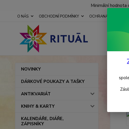
Minimální hodnota 
O NÁS
OBCHODNÍ PODMÍNKY
OCHRANA OSOBNÍCH
Úvod
NOVINKY
Hedv
spole
DÁRKOVÉ POUKAZY A TAŠKY
Zási
ANTIKVARIÁT
KNIHY & KARTY
KALENDÁŘE, DIÁŘE,
ZÁPISNÍKY