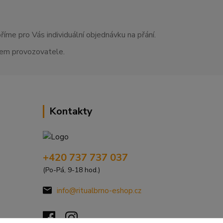
říme pro Vás individuální objednávku na přání.
asem provozovatele.
Kontakty
+420 737 737 037
(Po-Pá, 9-18 hod.)
info@ritualbrno-eshop.cz