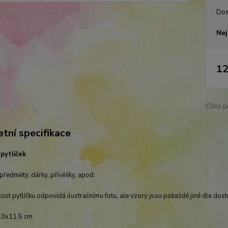
Dos
Nej
12
Číslo p
tní specifikace
pytlíček
předměty, dárky, přívěšky, apod.
kost pytlíčku odpovídá ilustračnímu fotu, ale vzory jsou pokaždé jiné dle dost
10x11.5 cm