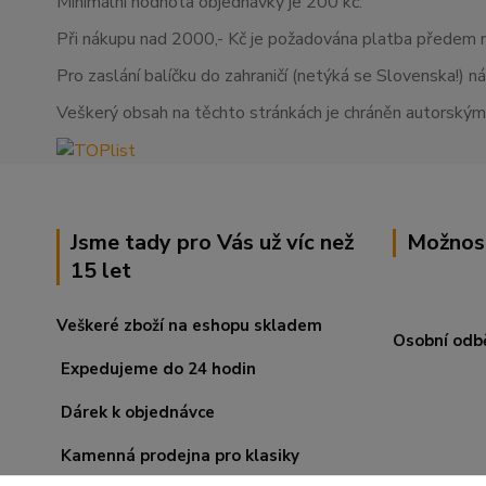
Minimální hodnota objednávky je 200 kč.
Při nákupu nad 2000,- Kč je požadována platba předem 
Pro zaslání balíčku do zahraničí (netýká se Slovenska!) n
Veškerý obsah na těchto stránkách je chráněn autorskými
Jsme tady pro Vás už víc než
Možnos
15 let
Veškeré zboží na eshopu skladem
Osobní odb
Expedujeme do 24 hodin
Dárek k objednávce
Kamenná prodejna pro klasiky