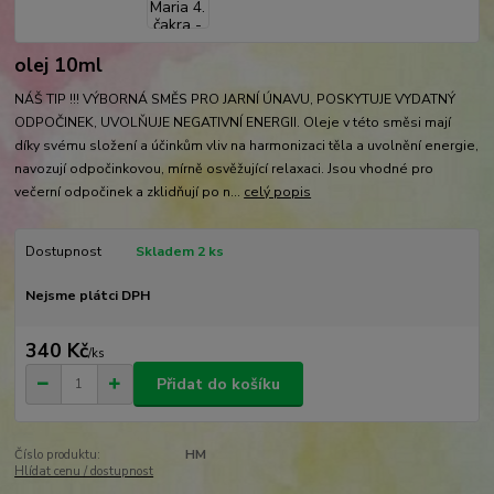
olej 10ml
NÁŠ TIP !!! VÝBORNÁ SMĚS PRO JARNÍ ÚNAVU, POSKYTUJE VYDATNÝ
ODPOČINEK, UVOLŇUJE NEGATIVNÍ ENERGII. Oleje v této směsi mají
díky svému složení a účinkům vliv na harmonizaci těla a uvolnění energie,
navozují odpočinkovou, mírně osvěžující relaxaci. Jsou vhodné pro
večerní odpočinek a zklidňují po n...
celý popis
Dostupnost
Skladem 2 ks
Nejsme plátci DPH
340 Kč
/
ks
Přidat do košíku
Číslo produktu:
HM
Hlídat cenu / dostupnost