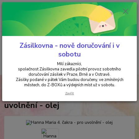
Minimální hodnota objednávky je 200 kč. Při nákupu nad 2000,- Kč je
požadována platba předem na účet.
0
ks
+420 737 737 037
za
0,00 Kč
(Po-Pá, 9-18 hod.)
Menu
Zásilkovna - nově doručování i v
sobotu
Milí zákazníci,
Hledat
společnost Zásilkovna zavedla pilotní provoz sobotního
doručování zásilek v Praze, Brně a v Ostravě.
Zásilky podané v pátek Vám budou doručeny, ve zmíněných
Úvod
AROMATERAPIE
Hanna Maria 4. čakra - pro uvolnění - olej
městech, do Z-BOXů a výdejních míst už v sobotu.
Hanna Maria 4. čakra - pro
Zavřít
uvolnění - olej