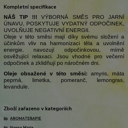
Kompletní specifikace
NÁŠ TIP !!!
VÝBORNÁ SMĚS PRO JARNÍ
ÚNAVU, POSKYTUJE VYDATNÝ ODPOČINEK,
UVOLŇUJE NEGATIVNÍ ENERGII.
Oleje v této směsi mají díky svému složení a
účinkům vliv na harmonizaci těla a uvolnění
energie, navozují odpočinkovou, mírně
osvěžující relaxaci. Jsou vhodné pro večerní
odpočinek a zklidňují po náročném dni.
Oleje obsažené v této směsi:
amyris, máta
peprná, limetka, pomeranč, lemongras,
levandule.
Zboží zařazeno v kategoriích
AROMATERAPIE
Hanna Maria