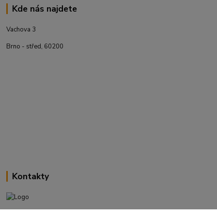
Kde nás najdete
Vachova 3
Brno - střed, 60200
Kontakty
+420 737 737 037