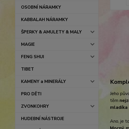
OSOBNÍ NÁRAMKY
KABBALAH NÁRAMKY
ŠPERKY & AMULETY & MALY
MAGIE
FENG SHUI
TIBET
Komple
KAMENY a MINERÁLY
Jeho pův
PRO DĚTI
těm
nejz
ZVONKOHRY
mladíka 
HUDEBNÍ NÁSTROJE
Ano, je t
Mocný, m