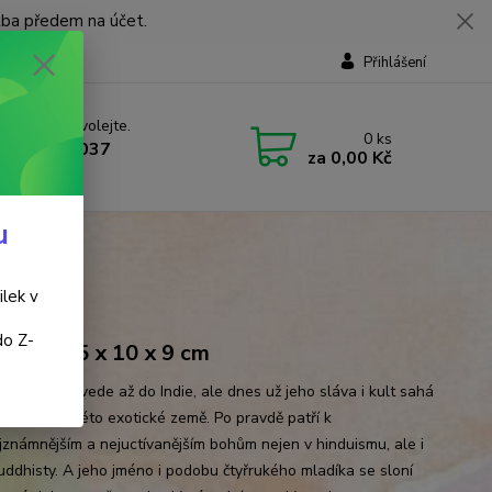
tba předem na účet.
Přihlášení
 si rady? Zavolejte.
0
ks
 737 737 037
za
0,00 Kč
, 9-18 hod.)
u
ilek v
do Z-
brný, 16.5 x 10 x 9 cm
ůvod nás zavede až do Indie, ale dnes už jeho sláva i kult sahá
za hranici této exotické země. Po pravdě patří k
jznámnějším a nejuctívanějším bohům nejen v hinduismu, ale i
uddhisty. A jeho jméno i podobu čtyřrukého mladíka se sloní