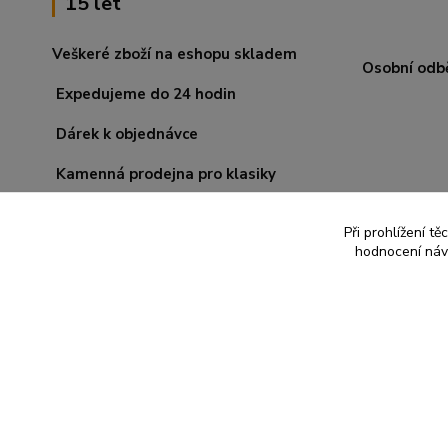
15 let
Veškeré zboží na eshopu skladem
Osobní odb
Expedujeme do 24 hodin
Dárek k objednávce
Kamenná prodejna pro klasiky
Při prohlížení t
hodnocení návš
© 2008-2026 Rituál. Všechna práva vyhrazena.