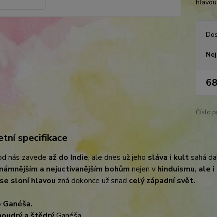
hlavou
Dos
Nej
68
Číslo p
tní specifikace
od nás zavede
až do Indie
, ale dnes už jeho
sláva i kult
sahá dal
námnějším a nejuctívanějším bohům
nejen v
hinduismu, ale i
se sloní hlavou
zná dokonce už snad
celý západní svět.
o
Ganéša.
oudrý a štědrý
Ganéša.