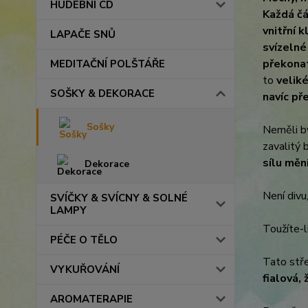
HUDEBNÍ CD
Každá č
vnitřní k
LAPAČE SNŮ
svízelné
překonat
MEDITAČNÍ POLŠTÁŘE
to
velik
SOŠKY & DEKORACE
navíc př
Sošky
Neměli b
zavalitý 
sílu měni
Dekorace
Není divu
SVÍČKY & SVÍCNY & SOLNÉ
LAMPY
Toužíte-l
PÉČE O TĚLO
Tato stře
VYKUŘOVÁNÍ
fialová,
AROMATERAPIE