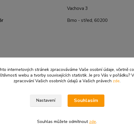
Vachova 3
ěr
Brno - střed, 60200
ěchto internetových stránek zpracováváme Vaše osobní údaje, včetně c
těvnosti webu a tvorby souvisejících statistik. Je pro Vás v pořádku? V
zpracování Vašich osobních údajů a Vašich právech
zde
.
Souhlasím
Nastavení
Souhlas můžete odmítnout
zde
.