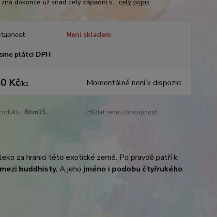
 zná dokonce už snad celý západní s...
celý popis
tupnost
Není skladem
sme plátci DPH
0 Kč
Momentálně není k dispozici
/
ks
roduktu:
Bhm15
Hlídat cenu / dostupnost
eko za hranici této exotické země. Po pravdě patří k
 mezi buddhisty.
A jeho
jméno i podobu čtyřrukého