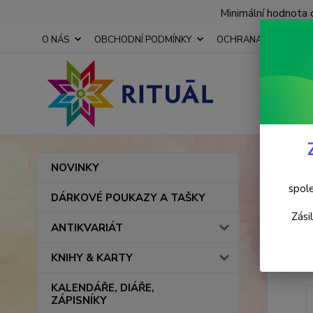
Minimální hodnota 
O NÁS
OBCHODNÍ PODMÍNKY
OCHRANA OSOBNÍCH
Úvod
NOVINKY
Gan
spole
DÁRKOVÉ POUKAZY A TAŠKY
Zási
ANTIKVARIÁT
Novinka
KNIHY & KARTY
KALENDÁŘE, DIÁŘE,
ZÁPISNÍKY