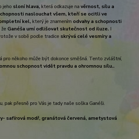
to jeho
sloní hlava,
která odkazuje na
věrnost, sílu a
hopnosti naslouchat všem, kteří se ocitli ve
kompletní kel,
který je znamením
odvahy a schopnosti
, že
Ganéša umí odlišovat skutečnost od iluze.
I
protože v sobě podle tradice
skrývá celé vesmíry a
á pro někoho může být dokonce směšná. Tento zvláštní,
omnou schopnost vidět pravdu a ohromnou sílu..
lu, pak přesně pro Vás je tady naše soška Ganéši.
y- safírová modř, granátová červená, ametystová