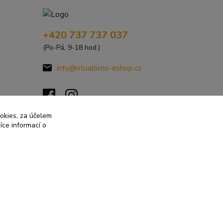
+420 737 737 037
(Po-Pá, 9-18 hod.)
info@ritualbrno-eshop.cz
ookies, za účelem
íce informací o
Vytvořeno na
Eshop-rychle.cz