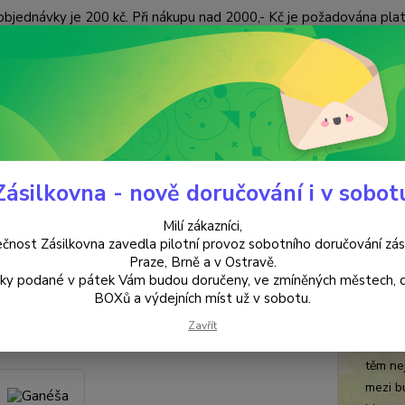
objednávky je 200 kč. Při nákupu nad 2000,- Kč je požadována pla
 ÚDAJŮ
KONTAKTY
Nevíte
Hledat
+420
(Po-Pá
Zásilkovna - nově doručování i v sobot
SOŠKY & DEKORACE
Sošky
Ganéša
Milí zákazníci,
éša
čnost Zásilkovna zavedla pilotní provoz sobotního doručování zás
Praze, Brně a v Ostravě.
lky podané v pátek Vám budou doručeny, ve zmíněných městech, 
stří
BOXů a výdejních míst už v sobotu.
Jeho p
Zavřít
daleko 
těm ne
mezi b