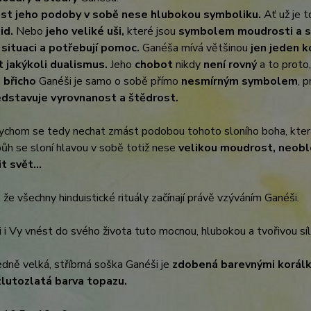
ást jeho podoby v sobě nese hlubokou symboliku.
Ať už je 
lid.
Nebo
j
eho veliké uši,
které jsou
symbolem moudrosti a sc
 situaci a potřebují pomoc.
Ganéša mívá většinou
jen jeden 
 jakýkoli dualismus.
Jeho
chobot
nikdy
není rovný
a to proto
é břicho
Ganéši je samo o sobě přímo
nesmírným symbolem
, 
edstavuje vyrovnanost a štědrost.
ychom se tedy nechat zmást podobou tohoto sloního boha, kter
bůh se sloní hlavou v sobě totiž nese
velikou moudrost, neobl
t svět...
, že všechny hinduistické rituály začínají právě vzýváním Ganéši.
i i Vy vnést do svého života tuto mocnou, hlubokou a tvořivou sí
dně velká, stříbrná soška Ganéši je
zdobená barevnými korálk
 žlutozlatá barva topazu.