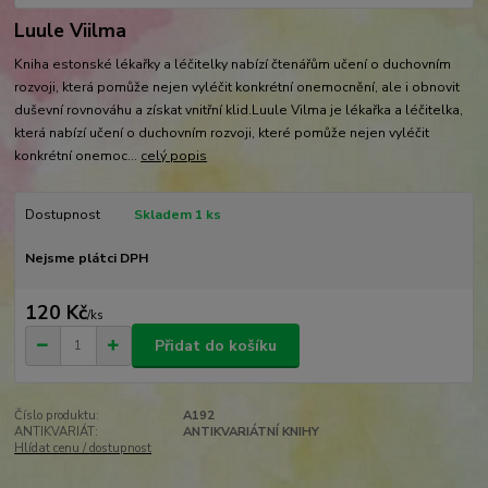
Luule Viilma
Kniha estonské lékařky a léčitelky nabízí čtenářům učení o duchovním
rozvoji, která pomůže nejen vyléčit konkrétní onemocnění, ale i obnovit
duševní rovnováhu a získat vnitřní klid.Luule Vilma je lékařka a léčitelka,
která nabízí učení o duchovním rozvoji, které pomůže nejen vyléčit
konkrétní onemoc...
celý popis
Dostupnost
Skladem 1 ks
Nejsme plátci DPH
120 Kč
/
ks
Přidat do košíku
Číslo produktu:
A192
ANTIKVARIÁT:
ANTIKVARIÁTNÍ KNIHY
Hlídat cenu / dostupnost