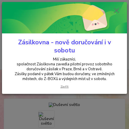
Minimální hodnota objednávky je 200 kč. Při nákupu nad 2000,- Kč je
požadována platba předem na účet.
0
ks
+420 737 737 037
za
0,00 Kč
(Po-Pá, 9-18 hod.)
Menu
Zásilkovna - nově doručování i v
sobotu
Milí zákazníci,
Hledat
společnost Zásilkovna zavedla pilotní provoz sobotního
doručování zásilek v Praze, Brně a v Ostravě.
Zásilky podané v pátek Vám budou doručeny, ve zmíněných
Úvod
ANTIKVARIÁT
Duševní světlo
městech, do Z-BOXů a výdejních míst už v sobotu.
Duševní světlo
Zavřít