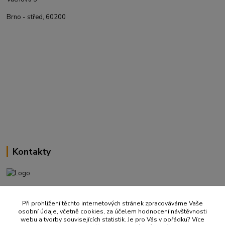
Brno - střed, 60200
Kontakty
+420 737 737 037
(Po-Pá, 9-18 hod.)
Při prohlížení těchto internetových stránek zpracováváme Vaše
osobní údaje, včetně cookies, za účelem hodnocení návštěvnosti
webu a tvorby souvisejících statistik. Je pro Vás v pořádku? Více
info@ritualbrno-eshop.cz