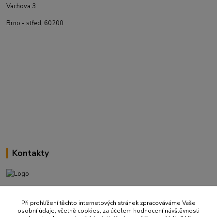
Vachova 3
Brno - střed, 60200
Kontakty
+420 737 737 037
(Po-Pá, 9-18 hod.)
Při prohlížení těchto internetových stránek zpracováváme Vaše
osobní údaje, včetně cookies, za účelem hodnocení návštěvnosti