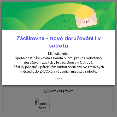
Minimální hodnota objednávky je 200 kč. Při nákupu nad 2000,- Kč je
požadována platba předem na účet.
0
ks
+420 737 737 037
za
0,00 Kč
(Po-Pá, 9-18 hod.)
Menu
Zásilkovna - nově doručování i v
Hledat
sobotu
Milí zákazníci,
společnost Zásilkovna zavedla pilotní provoz sobotního
Úvod
KNIHY & KARTY
Detoxikuj život
doručování zásilek v Praze, Brně a v Ostravě.
Zásilky podané v pátek Vám budou doručeny, ve zmíněných
Detoxikuj život
městech, do Z-BOXů a výdejních míst už v sobotu.
Zavřít
Novinka