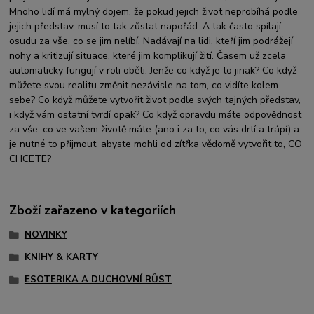
Mnoho lidí má mylný dojem, že pokud jejich život neprobíhá podle
jejich představ, musí to tak zůstat napořád. A tak často spílají
osudu za vše, co se jim nelíbí. Nadávají na lidi, kteří jim podrážejí
nohy a kritizují situace, které jim komplikují žití. Časem už zcela
automaticky fungují v roli oběti. Jenže co když je to jinak? Co když
můžete svou realitu změnit nezávisle na tom, co vidíte kolem
sebe? Co když můžete vytvořit život podle svých tajných představ,
i když vám ostatní tvrdí opak? Co když opravdu máte odpovědnost
za vše, co ve vašem životě máte (ano i za to, co vás drtí a trápí) a
je nutné to přijmout, abyste mohli od zítřka vědomě vytvořit to, CO
CHCETE?
Zboží zařazeno v kategoriích
NOVINKY
KNIHY & KARTY
ESOTERIKA A DUCHOVNÍ RŮST