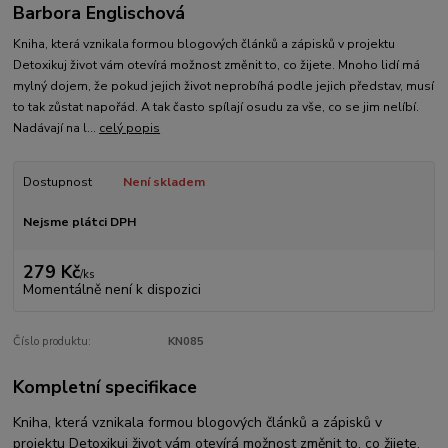
Barbora Englischová
Kniha, která vznikala formou blogových článků a zápisků v projektu
Detoxikuj život vám otevírá možnost změnit to, co žijete. Mnoho lidí má
mylný dojem, že pokud jejich život neprobíhá podle jejich představ, musí
to tak zůstat napořád. A tak často spílají osudu za vše, co se jim nelíbí.
Nadávají na l...
celý popis
Dostupnost
Není skladem
Nejsme plátci DPH
279 Kč
/
ks
Momentálně není k dispozici
Číslo produktu:
KN085
Kompletní specifikace
Kniha, která vznikala formou blogových článků a zápisků v
projektu Detoxikuj život vám otevírá možnost změnit to, co žijete.