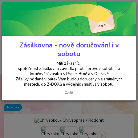
Minimální hodnota objednávky je 200 kč. Při nákupu nad 2000,- Kč je
požadována platba předem na účet.
0
ks
+420 737 737 037
za
0,00 Kč
(Po-Pá, 9-18 hod.)
Menu
Zásilkovna - nově doručování i v
sobotu
Milí zákazníci,
Hledat
společnost Zásilkovna zavedla pilotní provoz sobotního
doručování zásilek v Praze, Brně a v Ostravě.
Zásilky podané v pátek Vám budou doručeny, ve zmíněných
Úvod
ŠPERKY & AMULETY & MALY
Chryzokol / Chryzopras / Rodonit
městech, do Z-BOXů a výdejních míst už v sobotu.
Chryzokol / Chryzopras / Rodonit
Zavřít
Novinka