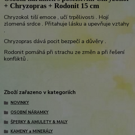
+ Chryzopras + Rodonit 15 cm
Chryzokol tiší emoce , učí trpělivosti . Hojí
zlomená srdce . Přitahuje lásku a upevňuje vztahy
.
Chryzopras dává pocit bezpečí a důvěry .
Rodonit pomáhá při strachu ze změn a při řešení
konfliktů .
Zboží zařazeno v kategoriích
NOVINKY
OSOBNÍ NÁRAMKY
ŠPERKY & AMULETY & MALY
KAMENY a MINERÁLY