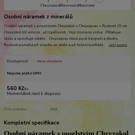
Osobní náramek z minerálů
Osobní náramek s poselstvím Chryzokol + Chryzopras + Rodonit 15 cm
Chryzokol tiší emoce , učí trpělivosti . Hojí zlomená srdce . Přitahuje
lásku a upevňuje vztahy . Chryzopras dává pocit bezpečí a důvěry .
Rodonit pomáhá při strachu ze změn a při řešení konfliktů .
celý popis
Dostupnost
Není skladem
Nejsme plátci DPH
560 Kč
/
ks
Momentálně není k dispozici
Číslo produktu:
K22
Kompletní specifikace
Osobní náramek s poselstvím Chryzokol