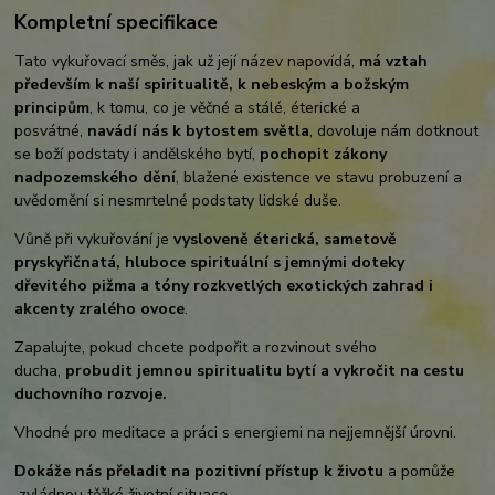
Kompletní specifikace
Tato vykuřovací směs, jak už její název napovídá,
má vztah
především k naší spiritualitě, k nebeským a božským
principům
, k tomu, co je věčné a stálé, éterické a
posvátné,
navádí nás k bytostem světla
, dovoluje nám dotknout
se boží podstaty i andělského bytí,
pochopit zákony
nadpozemského dění
, blažené existence ve stavu probuzení a
uvědomění si nesmrtelné podstaty lidské duše.
Vůně při vykuřování je
vysloveně éterická, sametově
pryskyřičnatá, hluboce spirituální s jemnými doteky
dřevitého pižma a tóny rozkvetlých exotických zahrad i
akcenty zralého ovoce
.
Zapalujte, pokud chcete podpořit a rozvinout svého
ducha,
probudit jemnou spiritualitu bytí a vykročit na cestu
duchovního rozvoje.
Vhodné pro meditace a práci s energiemi na nejjemnější úrovni.
Dokáže nás přeladit na pozitivní přístup k životu
a pomůže
zvládnou těžké životní situace.