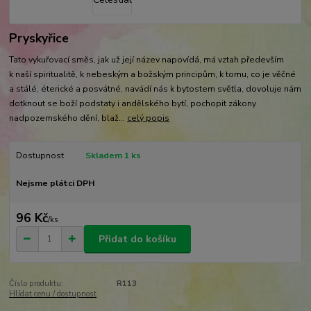
Pryskyřice
Tato vykuřovací směs, jak už její název napovídá, má vztah především
k naší spiritualitě, k nebeským a božským principům, k tomu, co je věčné
a stálé, éterické a posvátné, navádí nás k bytostem světla, dovoluje nám
dotknout se boží podstaty i andělského bytí, pochopit zákony
nadpozemského dění, blaž...
celý popis
Dostupnost
Skladem 1 ks
Nejsme plátci DPH
96 Kč
/
ks
Přidat do košíku
Číslo produktu:
R113
Hlídat cenu / dostupnost