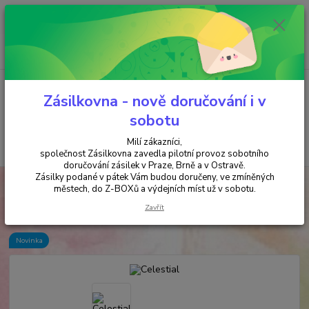
Minimální hodnota objednávky je 200 kč. Při nákupu nad 2000,- Kč je
požadována platba předem na účet.
0
ks
+420 737 737 037
za
0,00 Kč
(Po-Pá, 9-18 hod.)
Menu
Zásilkovna - nově doručování i v
sobotu
Milí zákazníci,
Hledat
společnost Zásilkovna zavedla pilotní provoz sobotního
doručování zásilek v Praze, Brně a v Ostravě.
Zásilky podané v pátek Vám budou doručeny, ve zmíněných
Úvod
VYKUŘOVÁNÍ
Celestial
městech, do Z-BOXů a výdejních míst už v sobotu.
Celestial
Zavřít
Novinka