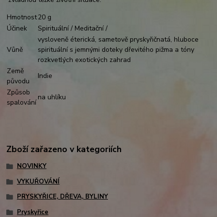
Hmotnost
20 g
Účinek
Spirituální / Meditační /
vysloveně éterická, sametově pryskyřičnatá, hluboce
Vůně
spirituální s jemnými doteky dřevitého pižma a tóny
rozkvetlých exotických zahrad
Země
Indie
původu
Způsob
na uhlíku
spalování
Zboží zařazeno v kategoriích
NOVINKY
VYKUŘOVÁNÍ
PRYSKYŘICE, DŘEVA, BYLINY
Pryskyřice