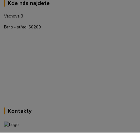
Kde nás najdete
Vachova 3
Brno - střed, 60200
Kontakty
+420 737 737 037