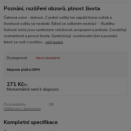
Poznání, rozšíření obzorů, plnost života
Čakrová svíce - duhová „Z jedné svíčky lze zapálit tisíce svíček a
životnost svíčky se nezkrátí. Štěstí se sdílením neztrácí.“ - Buddha
Duhové svíce jsou symbolem celistvosti, propojení a jednoty. Zosobňují
rozmanitost a plnost života. Symbolizují osobnostní růst a poznání,
které se rodí z rozšiřov...
celý popis
Dostupnost
Není skladem
Nejsme plátci DPH
271 Kč
/
ks
Momentálně není k dispozici
Číslo produktu:
CE
Hlídat cenu / dostupnost
Kompletní specifikace