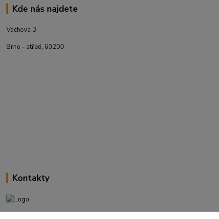
Kde nás najdete
Vachova 3
Brno - střed, 60200
Kontakty
+420 737 737 037