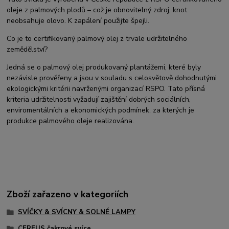
oleje z palmových plodů – což je obnovitelný zdroj, knot
neobsahuje olovo. K zapálení použijte špejli.
Co je to certifikovaný palmový olej z trvale udržitelného
zemědělství?
Jedná se o palmový olej produkovaný plantážemi, které byly
nezávisle prověřeny a jsou v souladu s celosvětově dohodnutými
ekologickými kritérii navrženými organizací RSPO. Tato přísná
kriteria udržitelnosti vyžadují zajištění dobrých sociálních,
enviromentálních a ekonomických podmínek, za kterých je
produkce palmového oleje realizována.
Zboží zařazeno v kategoriích
SVÍČKY & SVÍCNY & SOLNÉ LAMPY
CEREUS čakrové svíce