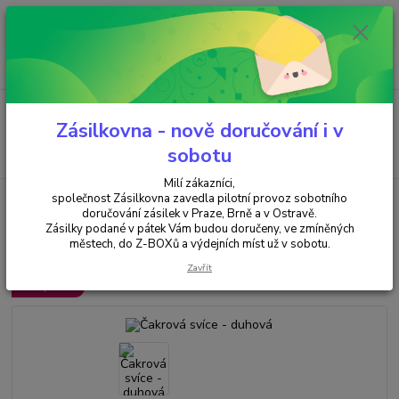
Minimální hodnota objednávky je 200 kč. Při nákupu nad 2000,- Kč je
požadována platba předem na účet.
0
ks
+420 737 737 037
za
0,00 Kč
(Po-Pá, 9-18 hod.)
Menu
Zásilkovna - nově doručování i v
Hledat
sobotu
Milí zákazníci,
společnost Zásilkovna zavedla pilotní provoz sobotního
Úvod
SVÍČKY & SVÍCNY & SOLNÉ LAMPY
SVÍČKY
CEREUS čakrové
svíce
Čakrová svíce - duhová
doručování zásilek v Praze, Brně a v Ostravě.
Zásilky podané v pátek Vám budou doručeny, ve zmíněných
Čakrová svíce - duhová
městech, do Z-BOXů a výdejních míst už v sobotu.
Zavřít
TOP produkt