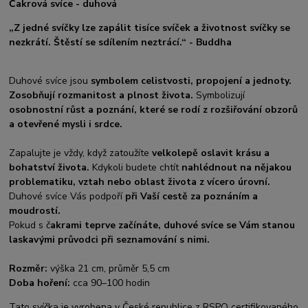
Čakrová svíce - duhová
„Z jedné svíčky lze zapálit tisíce svíček a životnost svíčky se
nezkrátí. Štěstí se sdílením neztrácí.“ - Buddha
Duhové svíce jsou
symbolem celistvosti, propojení a jednoty.
Zosobňují rozmanitost a plnost života.
Symbolizují
osobnostní růst a poznání, které se rodí z rozšiřování obzorů
a otevřené mysli i srdce.
Zapalujte je vždy, když zatoužíte
velkolepě oslavit krásu a
bohatství života.
Kdykoli budete chtít
nahlédnout na nějakou
problematiku, vztah nebo oblast života z vícero úrovní.
Duhové svíce Vás podpoří
při Vaší cestě za poznáním a
moudrostí.
Pokud s č
akrami teprve začínáte, duhové svíce se Vám stanou
laskavými průvodci při seznamování s nimi.
Rozměr:
výška 21 cm, průměr 5,5 cm
Doba hoření:
cca 90–100 hodin
Tato svíčka je vyrobena v České republice z RSPO certifikovaného