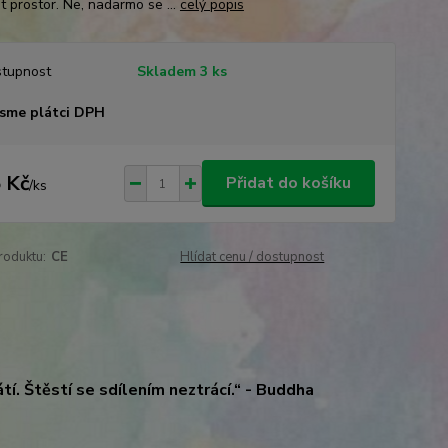
it prostor. Ne, nadarmo se ...
celý popis
tupnost
Skladem 3 ks
sme plátci DPH
 Kč
Přidat do košíku
/
ks
roduktu:
CE
Hlídat cenu / dostupnost
átí. Štěstí se sdílením neztrácí.“ - Buddha