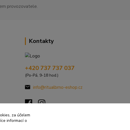
asem provozovatele.
Kontakty
+420 737 737 037
(Po-Pá, 9-18 hod.)
info@ritualbrno-eshop.cz
ookies, za účelem
íce informací o