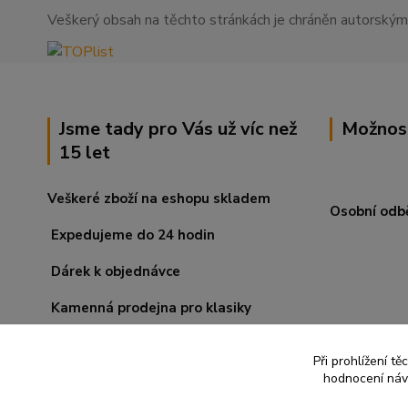
Veškerý obsah na těchto stránkách je chráněn autorskými
Jsme tady pro Vás už víc než
Možnos
15 let
Veškeré zboží na eshopu skladem
Osobní odb
Expedujeme do 24 hodin
Dárek k objednávce
Kamenná prodejna pro klasiky
Při prohlížení t
hodnocení návš