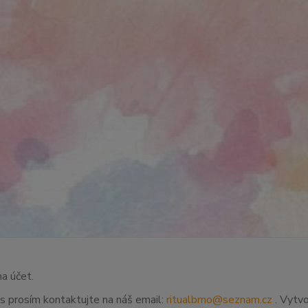
na účet.
ás prosím kontaktujte na náš email:
ritualbrno@seznam.cz
. Vytvo