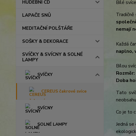
HUDEBNÍ CD
Bílé svíc
Tradičně 
LAPAČE SNŮ
společně
MEDITAČNÍ POLŠTÁŘE
nemají n
SOŠKY & DEKORACE
Každá čar
naplno, 
SVÍČKY & SVÍCNY & SOLNÉ
LAMPY
Bílou sví
Rozměr:
SVÍČKY
Doba hoř
CEREUS čakrové svíce
Tato sví
neobsahuj
SVÍCNY
Co je to 
Jedná se 
SOLNÉ LAMPY
ekologick