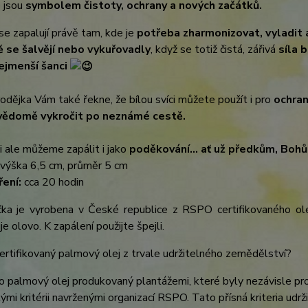
e jsou
symbolem čistoty, ochrany a nových začátků.
se zapalují právě tam, kde je
potřeba zharmonizovat, vyladit a
 se šalvějí nebo vykuřovadly
, když se totiž čistá, zářivá
síla 
ejmenší šanci
odějka Vám také řekne, že bílou svíci můžete použít i pro
ochran
vědomě vykročit po neznámé cestě.
ci ale můžeme zapálit i jako
poděkování... ať už předkům, Boh
výška 6,5 cm, průměr 5 cm
ení:
cca 20 hodin
čka je vyrobena v České republice z RSPO certifikovaného ole
e olovo. K zapálení použijte špejli.
certifikovaný palmový olej z trvale udržitelného zemědělství?
o palmový olej produkovaný plantážemi, které byly nezávisle p
ými kritérii navrženými organizací RSPO. Tato přísná kriteria udržit