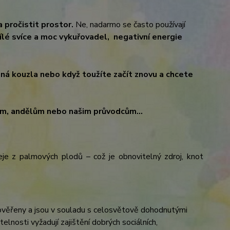
 pročistit prostor.
Ne, nadarmo se často používají
bílé svíce a moc vykuřovadel, negativní energie
ná kouzla nebo když toužíte začít znovu a chcete
ům, andělům nebo našim průvodcům...
je z palmových plodů – což je obnovitelný zdroj, knot
rověřeny a jsou v souladu s celosvětově dohodnutými
elnosti vyžadují zajištění dobrých sociálních,