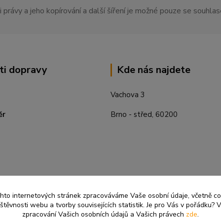
 právy a jeho kopírování a další šíření je možné pouze se souhl
ti dopravy
Kde nás najdete
Vachova 3
ěr
Brno - střed, 60200
ěchto internetových stránek zpracováváme Vaše osobní údaje, včetně c
těvnosti webu a tvorby souvisejících statistik. Je pro Vás v pořádku? V
zpracování Vašich osobních údajů a Vašich právech
zde
.