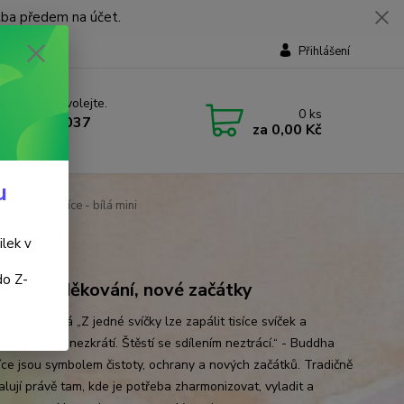
tba předem na účet.
Přihlášení
 si rady? Zavolejte.
0
ks
 737 737 037
za
0,00 Kč
, 9-18 hod.)
u
Čakrová svíce - bílá mini
ilek v
do Z-
tění, poděkování, nové začátky
 svíce - bílá „Z jedné svíčky lze zapálit tisíce svíček a
st svíčky se nezkrátí. Štěstí se sdílením neztrácí.“ - Buddha
více jsou symbolem čistoty, ochrany a nových začátků. Tradičně
alují právě tam, kde je potřeba zharmonizovat, vyladit a