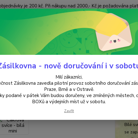
objednávky je 200 kč. Při nákupu nad 2000,- Kč je požadována pla
 ÚDAJŮ
KONTAKTY
Nevíte
Hledat
+420
(Po-Pá
Zásilkovna - nově doručování i v sobot
SVÍČKY & SVÍCNY & SOLNÉ LAMPY
SVÍČKY
CEREUS čakrové svíce
Milí zákazníci,
ová svíce - bílá mini
čnost Zásilkovna zavedla pilotní provoz sobotního doručování zás
Praze, Brně a v Ostravě.
lky podané v pátek Vám budou doručeny, ve zmíněných městech, 
Očiš
BOXů a výdejních míst už v sobotu.
Čakrová
Zavřít
životno
Bílé s
se zap