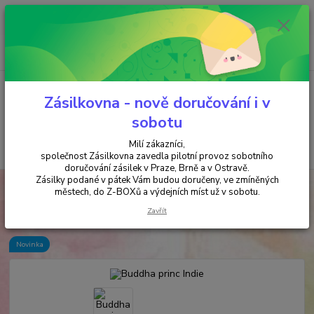
Minimální hodnota objednávky je 200 kč. Při nákupu nad 2000,- Kč je
požadována platba předem na účet.
0
ks
+420 737 737 037
za
0,00 Kč
(Po-Pá, 9-18 hod.)
Menu
Zásilkovna - nově doručování i v
sobotu
Milí zákazníci,
Hledat
společnost Zásilkovna zavedla pilotní provoz sobotního
doručování zásilek v Praze, Brně a v Ostravě.
Zásilky podané v pátek Vám budou doručeny, ve zmíněných
Úvod
SOŠKY & DEKORACE
Sošky
Buddha princ Indie
městech, do Z-BOXů a výdejních míst už v sobotu.
Buddha princ Indie
Zavřít
Novinka