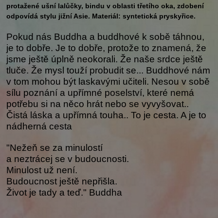
protažené ušní lalůčky, bindu v oblasti třetího oka, zdobení
odpovídá stylu jižní Asie. Materiál: syntetická pryskyřice.
Pokud nás Buddha a buddhové k sobě táhnou,
je to dobře. Je to dobře, protože to znamená, že
jsme ještě úplně neokorali. Že naše srdce ještě
tluče. Že mysl touží probudit se... Buddhové nám
v tom mohou být laskavými učiteli. Nesou v sobě
sílu poznání a upřímné poselství, které nemá
potřebu si na něco hrát nebo se vyvyšovat..
Čistá láska a upřímná touha.. To je cesta. A je to
nádherná cesta
"Nežeň se za minulostí
a neztrácej se v budoucnosti.
Minulost už není.
Budoucnost ještě nepřišla.
Život je tady a teď." Buddha