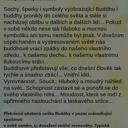
Sochy, šperky i symboly vyobrazující Buddhu i
buddhy pronikly do celého světa a stále si
nacházejí oblibu u dalších a dalších lidí... Pokud
v sobě někdo nese tak hluboko a mocnou
symboliku ani tomu nemůže být jinak. V dnešním
uspěchaném a vystresovaném světě nás
buddhové vrací zpátky do našeho vlastního
středu.. k našemu dechu.. k našemu vlastnímu
tlukoucímu srdci...
Buddhové představují vše, co dnešní člověk tak
rychle a snadno ztrácí... Vnitřní klid..
Vyrovnanost.. Soucit.. Hluboký a moudrý náhled
na svět.. Schopnost zastavit se a ponořit se do
svého vlastního nitra... Moudrost, která se rodí z
upřímného naslouchání a laskavého srdce...
Překrásně zdobená soška Buddhy v pozici znározňující
spočinutí
v sobě samém, tj. dosažení vnitřní rovnováhy. Typické