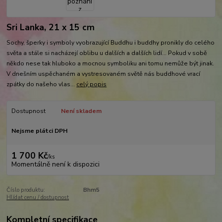
Sri Lanka, 21 x 15 cm
Sochy, šperky i symboly vyobrazující Buddhu i buddhy pronikly do celého
světa a stále si nacházejí oblibu u dalších a dalších lidí... Pokud v sobě
někdo nese tak hluboko a mocnou symboliku ani tomu nemůže být jinak.
V dnešním uspěchaném a vystresovaném světě nás buddhové vrací
zpátky do našeho vlas...
celý popis
Dostupnost
Není skladem
Nejsme plátci DPH
1 700 Kč
/
ks
Momentálně není k dispozici
Číslo produktu:
Bhm5
Hlídat cenu / dostupnost
Kompletní specifikace