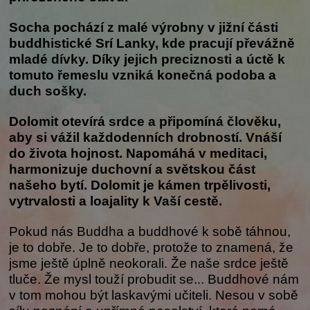
Socha pochází z malé výrobny v jižní části
buddhistické Srí Lanky, kde pracují převážně
mladé dívky. Díky jejich preciznosti a úctě k
tomuto řemeslu vzniká konečná podoba a
duch sošky.
Dolomit otevírá srdce a připomíná člověku,
aby si vážil každodenních drobností. Vnáší
do života hojnost. Napomáhá v meditaci,
harmonizuje duchovní a světskou část
našeho bytí. Dolomit je kámen trpělivosti,
vytrvalosti a loajality k Vaší cestě.
Pokud nás Buddha a buddhové k sobě táhnou,
je to dobře. Je to dobře, protože to znamená, že
jsme ještě úplně neokorali. Že naše srdce ještě
tluče. Že mysl touží probudit se... Buddhové nám
v tom mohou být laskavými učiteli. Nesou v sobě