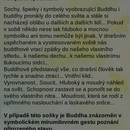
Sochy, šperky i symboly vyobrazující Buddhu i
buddhy pronikly do celého světa a stále si
nacházejí oblibu u dalších a dalších lidí... Pokud
v sobě někdo nese tak hluboko a mocnou
symboliku ani tomu nemůže být jinak. V dnešním
uspěchaném a vystresovaném světě nás
buddhové vrací zpátky do našeho vlastního
středu.. k našemu dechu.. k našemu vlastnímu
tlukoucímu srdci...
Buddhové představují vše, co dnešní člověk tak
rychle a snadno ztrácí... Vnitřní klid..
Vyrovnanost.. Soucit.. Hluboký a moudrý náhled
na svět.. Schopnost zastavit se a ponořit se do
svého vlastního nitra... Moudrost, která se rodí z
upřímného naslouchání a laskavého srdce...
V případě této sošky je Buddha znázorněn v
symbolickém mírumilovném gestu poznání
přirozeného stavu.