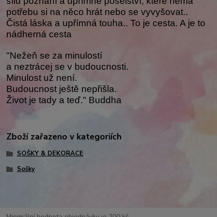
sílu poznání a upřímné poselství, které nemá
potřebu si na něco hrát nebo se vyvyšovat..
Čistá láska a upřímná touha.. To je cesta. A je to
nádherná cesta
"Nežeň se za minulostí
a neztrácej se v budoucnosti.
Minulost už není.
Budoucnost ještě nepřišla.
Život je tady a teď." Buddha
Zboží zařazeno v kategoriích
SOŠKY & DEKORACE
Sošky
Minimální hodnota objednávky je 200 kč.