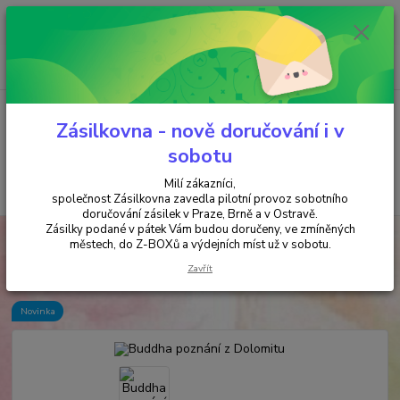
Minimální hodnota objednávky je 200 kč. Při nákupu nad 2000,- Kč je
požadována platba předem na účet.
0
ks
+420 737 737 037
za
0,00 Kč
(Po-Pá, 9-18 hod.)
Menu
Zásilkovna - nově doručování i v
sobotu
Milí zákazníci,
Hledat
společnost Zásilkovna zavedla pilotní provoz sobotního
doručování zásilek v Praze, Brně a v Ostravě.
Zásilky podané v pátek Vám budou doručeny, ve zmíněných
Úvod
SOŠKY & DEKORACE
Sošky
Buddha poznání z Dolomitu
městech, do Z-BOXů a výdejních míst už v sobotu.
Buddha poznání z Dolomitu
Zavřít
Novinka