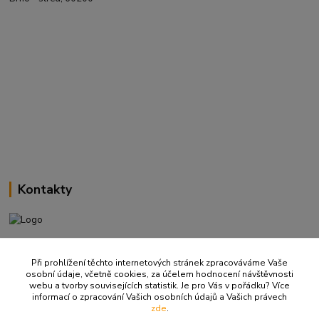
Kontakty
+420 737 737 037
(Po-Pá, 9-18 hod.)
Při prohlížení těchto internetových stránek zpracováváme Vaše
osobní údaje, včetně cookies, za účelem hodnocení návštěvnosti
webu a tvorby souvisejících statistik. Je pro Vás v pořádku? Více
info@ritualbrno-eshop.cz
informací o zpracování Vašich osobních údajů a Vašich právech
zde
.