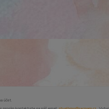
na účet.
ás prosím kontaktujte na náš email:
ritualbrno@seznam.cz
. Vytvo