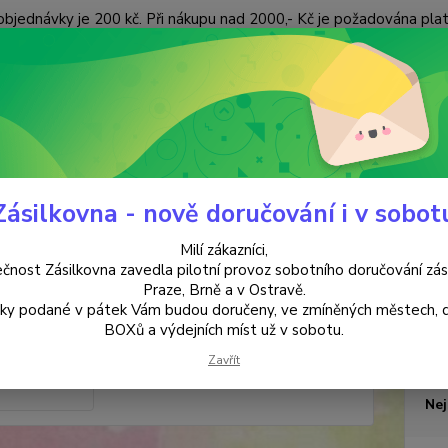
objednávky je 200 kč. Při nákupu nad 2000,- Kč je požadována pla
 ÚDAJŮ
KONTAKTY
Nevíte
Hledat
+420
(Po-Pá
ANTIKVARIÁT
Brusinky
Zásilkovna - nově doručování i v sobot
inky
Milí zákazníci,
čnost Zásilkovna zavedla pilotní provoz sobotního doručování zás
Praze, Brně a v Ostravě.
Barb
lky podané v pátek Vám budou doručeny, ve zmíněných městech, 
BOXů a výdejních míst už v sobotu.
Zavřít
Dos
Nej