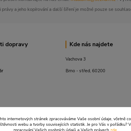
 právy a jeho kopírování a další šíření je možné pouze se souhl
ti dopravy
Kde nás najdete
Vachova 3
ěr
Brno - střed, 60200
ěchto internetových stránek zpracováváme Vaše osobní údaje, včetně c
těvnosti webu a tvorby souvisejících statistik. Je pro Vás v pořádku? V
zpracování Vašich osobních údajů a Vašich právech
zde
.