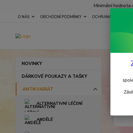
Minimální hodnota 
O NÁS
OBCHODNÍ PODMÍNKY
OCHRANA OSOBNÍCH
Úvod
NOVINKY
Brus
DÁRKOVÉ POUKAZY A TAŠKY
spole
ANTIKVARIÁT
Zási
ALTERNATIVNÍ LÉČENÍ
ANDĚLÉ