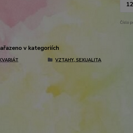
12
Číslo p
zařazeno v kategoriích
KVARIÁT
VZTAHY, SEXUALITA