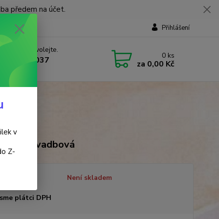
tba předem na účet.
Přihlášení
 si rady? Zavolejte.
0
ks
 737 737 037
za
0,00 Kč
, 9-18 hod.)
u
ilek v
ara Nesvadbová
do Z-
tupnost
Není skladem
sme plátci DPH