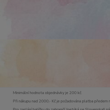
Minimální hodnota objednávky je 200 kč.
Při nákupu nad 2000,- Kč je požadována platba předem 
Pro zaslání balíčku do zahraničí (netýká se Slovenska!) n