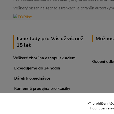
Veškerý obsah na těchto stránkách je chráněn autorskými
Jsme tady pro Vás už víc než
Možnos
15 let
Veškeré zboží na eshopu skladem
Osobní odb
Expedujeme do 24 hodin
Dárek k objednávce
Kamenná prodejna pro klasiky
Při prohlížení t
hodnocení návš