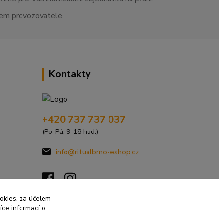
asem provozovatele.
Kontakty
+420 737 737 037
(Po-Pá, 9-18 hod.)
info@ritualbrno-eshop.cz
ookies, za účelem
íce informací o