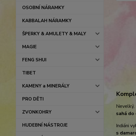
OSOBNÍ NÁRAMKY
KABBALAH NÁRAMKY
ŠPERKY & AMULETY & MALY
MAGIE
FENG SHUI
TIBET
KAMENY a MINERÁLY
Komple
PRO DĚTI
Nevelký, 
ZVONKOHRY
sahá do 
HUDEBNÍ NÁSTROJE
Indiáni v
s damar