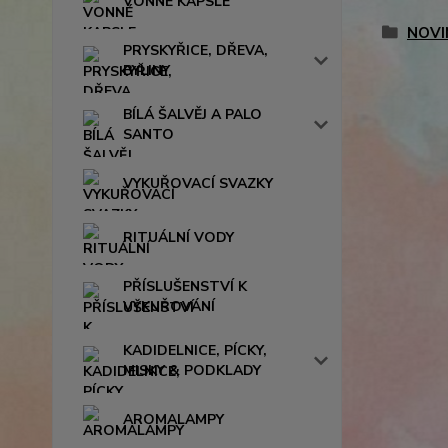
VONNÉ KAPSLE
NOVI
PRYSKYŘICE, DŘEVA,
BYLINY
BÍLÁ ŠALVĚJ A PALO
SANTO
VYKUŘOVACÍ SVAZKY
RITUÁLNÍ VODY
PŘÍSLUŠENSTVÍ K
VYKUŘOVÁNÍ
KADIDELNICE, PÍCKY,
MISKY & PODKLADY
AROMALAMPY