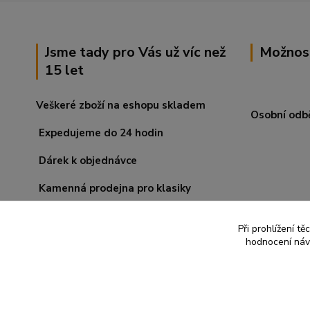
Jsme tady pro Vás už víc než
Možnos
15 let
Veškeré zboží na eshopu skladem
Osobní odb
Expedujeme do 24 hodin
Dárek k objednávce
Kamenná prodejna pro klasiky
Při prohlížení t
hodnocení návš