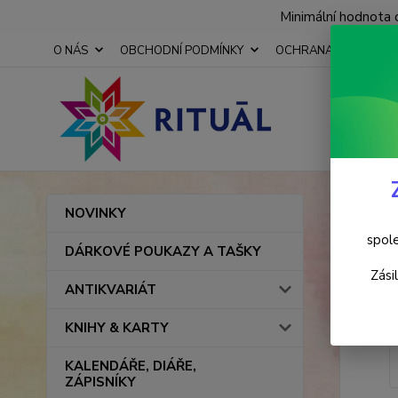
Minimální hodnota 
O NÁS
OBCHODNÍ PODMÍNKY
OCHRANA OSOBNÍCH
Úvod
NOVINKY
Bold
spole
DÁRKOVÉ POUKAZY A TAŠKY
Zási
ANTIKVARIÁT
KNIHY & KARTY
KALENDÁŘE, DIÁŘE,
ZÁPISNÍKY