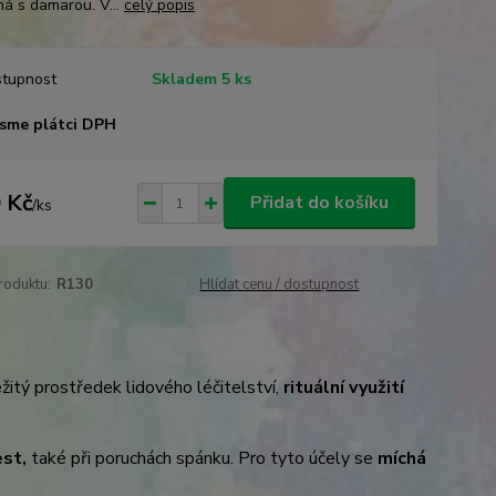
há s damarou. V...
celý popis
tupnost
Skladem 5 ks
sme plátci DPH
 Kč
Přidat do košíku
/
ks
roduktu:
R130
Hlídat cenu / dostupnost
ežitý prostředek lidového léčitelství,
rituální využití
est,
také při poruchách spánku. Pro tyto účely se
míchá