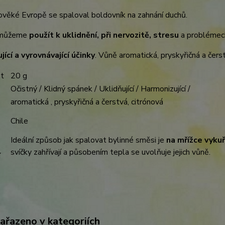
věké Evropě se spaloval boldovník na zahnání duchů.
j můžeme
použít k uklidnění, při nervozitě, stresu
a problémec
ující a vyrovnávající účinky
. Vůně aromatická, pryskyřičná a čerst
t
20 g
Očistný / Klidný spánek / Uklidňující / Harmonizující /
aromatická , pryskyřičná a čerstvá, citrónová
Chile
Ideální způsob jak spalovat bylinné směsi je
na mřížce vykuř
svíčky zahřívají a působením tepla se uvolňuje jejich vůně.
í
zařazeno v kategoriích