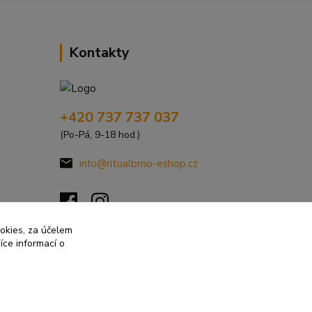
Kontakty
+420 737 737 037
(Po-Pá, 9-18 hod.)
info@ritualbrno-eshop.cz
ookies, za účelem
íce informací o