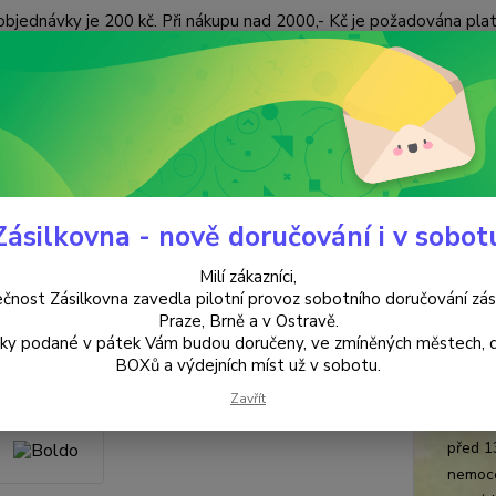
objednávky je 200 kč. Při nákupu nad 2000,- Kč je požadována pla
 ÚDAJŮ
KONTAKTY
Nevíte
Hledat
+420
(Po-Pá
Zásilkovna - nově doručování i v sobot
VYKUŘOVÁNÍ
Boldo
Milí zákazníci,
o
čnost Zásilkovna zavedla pilotní provoz sobotního doručování zás
Praze, Brně a v Ostravě.
lky podané v pátek Vám budou doručeny, ve zmíněných městech, 
Vyku
BOXů a výdejních míst už v sobotu.
Nevelký
Zavřít
důležit
před 13
nemoce