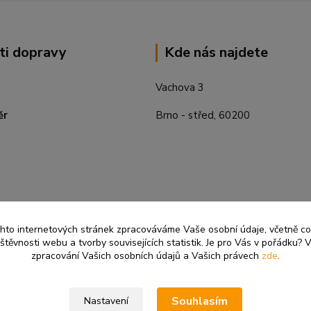
ti dopravy
Kde nás najdete
Vachova 3
ěr
Brno - střed, 60200
ěchto internetových stránek zpracováváme Vaše osobní údaje, včetně c
těvnosti webu a tvorby souvisejících statistik. Je pro Vás v pořádku? V
zpracování Vašich osobních údajů a Vašich právech
zde
.
Souhlasím
Nastavení