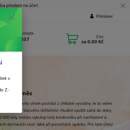
tba předem na účet.
Přihlášení
 si rady? Zavolejte.
0
ks
 737 737 037
za
0,00 Kč
, 9-18 hod.)
u
ilek v
do Z-
řovací směs
, spíše keřovitý strom pochází z chillské vysočiny. Je to velmi
ý prostředek lidového léčitelství, rituální využití sahá do doby
.000 lety. Indiáni vykuřují listy boldovníku při nachlazení a
ch dýchacích cest, také při poruchách spánku. Pro tyto účely