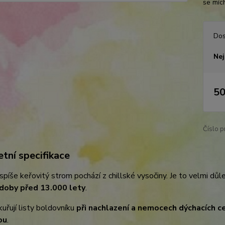
se míc
Dos
Nej
50
Číslo p
tní specifikace
spíše keřovitý strom pochází z chillské vysočiny. Je to velmi důl
doby před 13.000 lety
.
ykuřují listy boldovníku
při nachlazení a nemocech dýchacích c
ou
.