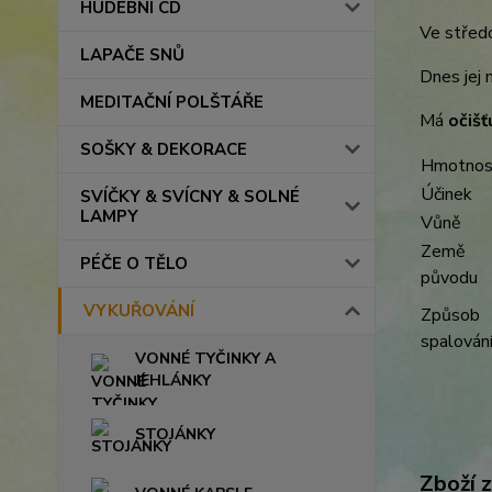
HUDEBNÍ CD
Ve středo
LAPAČE SNŮ
Dnes je
MEDITAČNÍ POLŠTÁŘE
Má
očišť
SOŠKY & DEKORACE
Hmotnos
Účinek
SVÍČKY & SVÍCNY & SOLNÉ
LAMPY
Vůně
Země
PÉČE O TĚLO
původu
VYKUŘOVÁNÍ
Způsob
spalován
VONNÉ TYČINKY A
JEHLÁNKY
STOJÁNKY
Zboží 