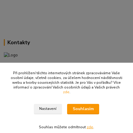
Kontakty
+420 737 737 037
(Po-Pá, 9-18 hod.)
Při prohlížení těchto internetových stránek zpracováváme Vaše
osobní údaje, včetně cookies, za účelem hodnocení návštěvnosti
webu a tvorby souvisejících statistik. Je pro Vás v pořádku? Více
info@ritualbrno-eshop.cz
informací o zpracování Vašich osobních údajů a Vašich právech
zde
.
Souhlasím
Nastavení
© 2008-2026 Rituál. Všechna práva vyhrazena.
Souhlas můžete odmítnout
zde
.
Vytvořeno na
Eshop-rychle.cz