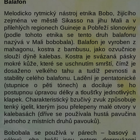
Balafon
Melodicko rytmický nástroj etnika Bobo, žijícího
zejména ve městě Sikasso na jihu Mali a v
přilehlých regionech Guineje a Pobřeží slonoviny
(podle tohoto etnika se tento druh balafonu
nazývá v Mali bobobala). Balafon je vyroben z
mahagonu, kostra z bambusu, jako ozvučnice
slouží dýně kalebas. Kostra je svázaná pásky
mokré kůže, které se uschnutím smrští, čímž je
dosaženo velkého tahu a tudíž pevnosti a
stability celého balafonu. Ladění je pentatonické
(stupnice o pěti tónech) a dociluje se ho
postupnou úpravou délky a tloušťky jednotlivých
klapek. Charakteristický bzučivý zvuk způsobuje
tenký igelit, kterým jsou přelepeny malé otvory v
kalebasách (dříve se používala hustá pavučina
jednoho z místních druhů pavouků).
Bobobala se používá v párech – basový a
sólový, oba hráči jsou potom doprovázeni