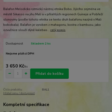
Balafon Melodicko rytmický nástroj etnika Bobo, žijícího zejména ve
městě Sikasso na jihu Mali a v přilehlých regionech Guineje a Pobřeží
slonoviny (podle tohoto etnika se tento druh balafonu nazývá v Mali
bobobala). Balafon je vyroben z mahagonu, kostra z bambusu, jako
ozvučnice slouží dýně kalebas...
celý popis
Dostupnost
Skladem 2 ks
Nejsme plátci DPH
3 650 Kč
/
ks
Přidat do košíku
Číslo produktu:
BAL1
Hlídat cenu / dostupnost
Kompletní specifikace