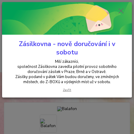
Minimální hodnota objednávky je 200 kč. Při nákupu nad 2000,- Kč je
požadována platba předem na účet.
0
ks
+420 737 737 037
za
0,00 Kč
(Po-Pá, 9-18 hod.)
Menu
Zásilkovna - nově doručování i v
sobotu
Milí zákazníci,
Hledat
společnost Zásilkovna zavedla pilotní provoz sobotního
doručování zásilek v Praze, Brně a v Ostravě.
Zásilky podané v pátek Vám budou doručeny, ve zmíněných
Úvod
PRO DĚTI
Balafon
městech, do Z-BOXů a výdejních míst už v sobotu.
Balafon
Zavřít