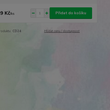
9 Kč
Přidat do košíku
/
ks
roduktu:
CD24
Hlídat cenu / dostupnost