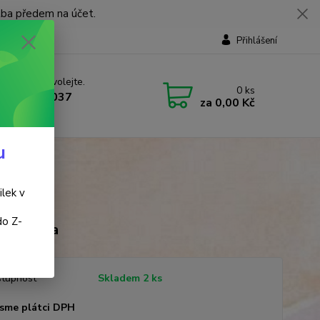
tba předem na účet.
Přihlášení
 si rady? Zavolejte.
0
ks
 737 737 037
za
0,00 Kč
, 9-18 hod.)
u
ilek v
do Z-
bai Ceiba
tupnost
Skladem 2 ks
sme plátci DPH