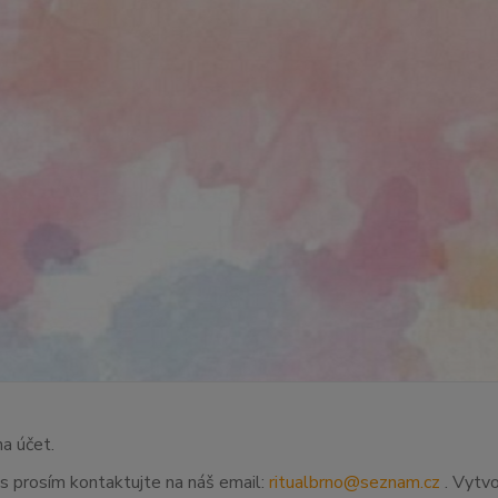
na účet.
ás prosím kontaktujte na náš email:
ritualbrno@seznam.cz
. Vytvo