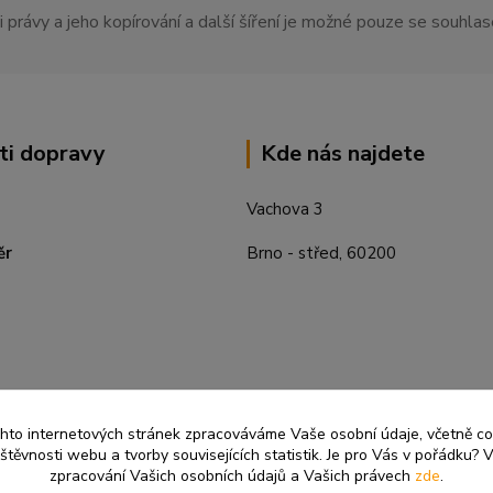
 právy a jeho kopírování a další šíření je možné pouze se souhl
ti dopravy
Kde nás najdete
Vachova 3
ěr
Brno - střed, 60200
ěchto internetových stránek zpracováváme Vaše osobní údaje, včetně c
těvnosti webu a tvorby souvisejících statistik. Je pro Vás v pořádku? V
zpracování Vašich osobních údajů a Vašich právech
zde
.