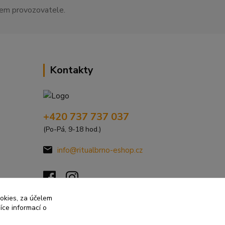
asem provozovatele.
Kontakty
+420 737 737 037
(Po-Pá, 9-18 hod.)
info@ritualbrno-eshop.cz
ookies, za účelem
íce informací o