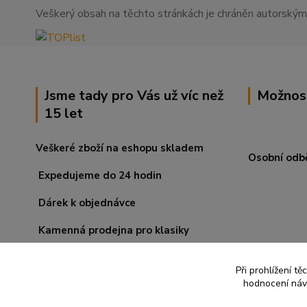
Veškerý obsah na těchto stránkách je chráněn autorskými
Jsme tady pro Vás už víc než
Možnos
15 let
Veškeré zboží na eshopu skladem
Osobní odb
Expedujeme do 24 hodin
Dárek k objednávce
Kamenná prodejna pro klasiky
Při prohlížení t
hodnocení návš