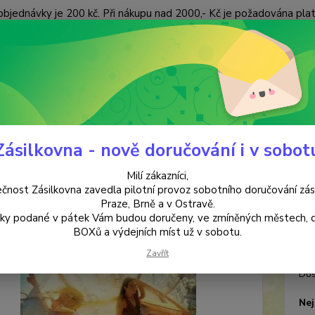
objednávky je 200 kč. Při nákupu nad 2000,- Kč je požadována pla
 ÚDAJŮ
KONTAKTY
Nevíte
Hledat
+420
(Po-Pá
Zásilkovna - nově doručování i v sobot
HUDEBNÍ CD
Awakened Earth Mirabai Ceiba
Milí zákazníci,
ened Earth Mirabai Ceiba
čnost Zásilkovna zavedla pilotní provoz sobotního doručování zás
Praze, Brně a v Ostravě.
lky podané v pátek Vám budou doručeny, ve zmíněných městech, 
Mira
BOXů a výdejních míst už v sobotu.
Zavřít
Dos
Nej