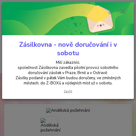
Minimální hodnota objednávky je 200 kč. Při nákupu nad 2000,- Kč je
požadována platba předem na účet.
0
ks
+420 737 737 037
za
0,00 Kč
(Po-Pá, 9-18 hod.)
Menu
Zásilkovna - nově doručování i v
sobotu
Milí zákazníci,
Hledat
společnost Zásilkovna zavedla pilotní provoz sobotního
doručování zásilek v Praze, Brně a v Ostravě.
Zásilky podané v pátek Vám budou doručeny, ve zmíněných
Úvod
ANTIKVARIÁT
Andělská požehnání
městech, do Z-BOXů a výdejních míst už v sobotu.
Andělská požehnání
Zavřít