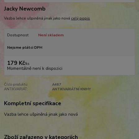
Jacky Newcomb
Vazba lehce ušpiněná jinak jako nová
celý popis
Dostupnost
Není skladem
Nejsme plátci DPH
179 Kč
/
ks
Momentálně není k dispozici
Číslo produktu:
A467
ANTIKVARIÁT:
ANTIKVARIÁTNÍ KNIHY
Kompletní specifikace
Vazba lehce ušpiněná jinak jako nová
Zboží zařazeno v kategoriích