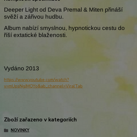
Deeper Light od Deva Premal & Miten přináší
svěží a zářivou hudbu.
Album nabízí smyslnou, hypnotickou cestu do
říší extatické blaženosti.
Vydáno 2013
https://www.youtube.com/watch?
v=mUpsNgJMQYo&ab_channel=ViralTab
Zboží zařazeno v kategoriích
NOVINKY