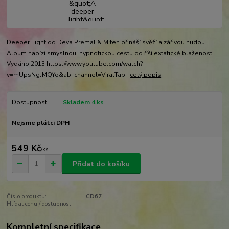
Deeper Light od Deva Premal & Miten přináší svěží a zářivou hudbu.
Album nabízí smyslnou, hypnotickou cestu do říší extatické blaženosti.
Vydáno 2013 https://www.youtube.com/watch?
v=mUpsNgJMQYo&ab_channel=ViralTab
celý popis
Dostupnost
Skladem 4 ks
Nejsme plátci DPH
549 Kč
/
ks
Přidat do košíku
Číslo produktu:
CD67
Hlídat cenu / dostupnost
Kompletní specifikace