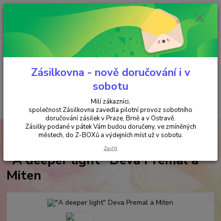
Minimální hodnota objednávky je 200 kč. Při nákupu nad 2000,- Kč je
požadována platba předem na účet.
0
ks
+420 737 737 037
za
0,00 Kč
(Po-Pá, 9-18 hod.)
Menu
Zásilkovna - nově doručování i v
sobotu
Milí zákazníci,
Hledat
společnost Zásilkovna zavedla pilotní provoz sobotního
doručování zásilek v Praze, Brně a v Ostravě.
Zásilky podané v pátek Vám budou doručeny, ve zmíněných
Úvod
HUDEBNÍ CD
Deva Premal & Mitten
"A deeper light" Deva
městech, do Z-BOXů a výdejních míst už v sobotu.
Premal a Miten
Zavřít
"A deeper light" Deva Premal a
Miten